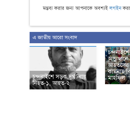
মন্তব্য করার জন্য আপনাকে অবশ্যই
লগইন
করত
এ জাতীয় আরো সংবাদ
চন্দনাইশে
অভ্যুত্থান
আহতদের 
কামনায় ব
চন্দনাইশে সড়ক দূর্ঘটনায়
মাহফিল
নিহত-১, আহত-২