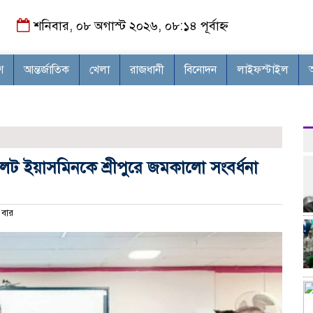
শনিবার, ০৮ অগাস্ট ২০২৬, ০৮:১৪ পূর্বাহ্ন
শ
আন্তর্জাতিক
খেলা
রাজধানী
বিনোদন
লাইফস্টাইল
থলেট ইয়াসমিনকে শ্রীপুরে জমকালো সংবর্ধনা
বার