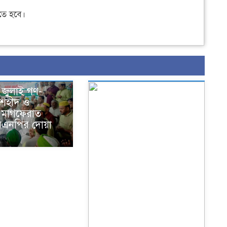
ে হবে।
 জুলাই গণ-
ে শহীদ ও
মাগফেরাত
িএনপির দোয়া