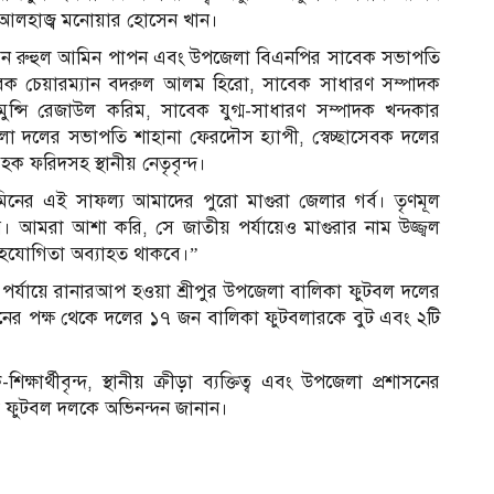
য আলহাজ্ব মনোয়ার হোসেন খান।
্তবায়ন রুহুল আমিন পাপন এবং উপজেলা বিএনপির সাবেক সভাপতি
 চেয়ারম্যান বদরুল আলম হিরো, সাবেক সাধারণ সম্পাদক
ুন্সি রেজাউল করিম, সাবেক যুগ্ম-সাধারণ সম্পাদক খন্দকার
া দলের সভাপতি শাহানা ফেরদৌস হ্যাপী, স্বেচ্ছাসেবক দলের
ক ফরিদসহ স্থানীয় নেতৃবৃন্দ।
মিনের এই সাফল্য আমাদের পুরো মাগুরা জেলার গর্ব। তৃণমূল
র। আমরা আশা করি, সে জাতীয় পর্যায়েও মাগুরার নাম উজ্জ্বল
সহযোগিতা অব্যাহত থাকবে।”
 পর্যায়ে রানারআপ হওয়া শ্রীপুর উপজেলা বালিকা ফুটবল দলের
নের পক্ষ থেকে দলের ১৭ জন বালিকা ফুটবলারকে বুট এবং ২টি
শিক্ষার্থীবৃন্দ, স্থানীয় ক্রীড়া ব্যক্তিত্ব এবং উপজেলা প্রশাসনের
িকা ফুটবল দলকে অভিনন্দন জানান।