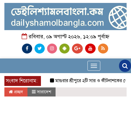
রবিবার, ০৯ অগাস্ট ২০২৬, ১২:০৯ পূর্বাহ্ন
Toggle
navigation
সংবাদ শিরোনাম:
মাগুরার শ্রীপুরে ২টি সার ও কীটনাশকের দোকানে দুর্ধর্ষ
প্রচ্ছদ
সারাদেশ