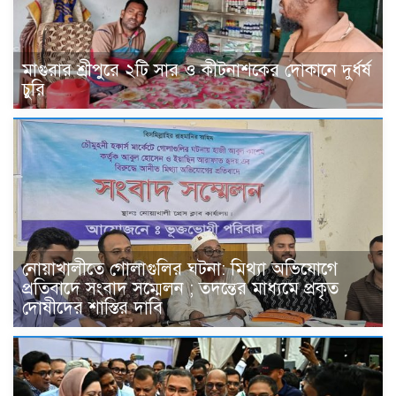
মাগুরার শ্রীপুরে ২টি সার ও কীটনাশকের দোকানে দুর্ধর্ষ
চুরি
নোয়াখালীতে গোলাগুলির ঘটনা: মিথ্যা অভিযোগে
প্রতিবাদে সংবাদ সম্মেলন ; তদন্তের মাধ্যমে প্রকৃত
দোষীদের শাস্তির দাবি