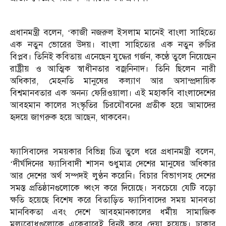
প্রধানমন্ত্রী বলেন, ‘কাজী নজরুল ইসলাম মানেই বাংলা সাহিত্যে
এক নতুন ভোরের উদয়। বাংলা সাহিত্যের এক নতুন রুচির
বিপ্লব। তিনিই কবিতায় এনেছেন যুদ্ধের গর্জন, কণ্ঠে তুলে নিয়েছেন
রাষ্ট্রীয় ও আত্মিক স্বাধীনতার বজ্রনিনাদ। তিনি ছিলেন নারী
অধিকার, মেহনতি মানুষের কল্যাণ আর অসাম্প্রদায়িক
বিশ্বমানবতার এক অনন্য ফেরিওয়ালা। এই মহাকবি বাংলাদেশের
আবহমান কালের সংস্কৃতির চিরযৌবনের প্রতীক হয়ে আমাদের
হৃদয়ে জাগরুক হয়ে আছেন, থাকবেন।
ফ্যাসিবাদের সময়কার বিভিন্ন চিত্র তুলে ধরে প্রধানমন্ত্রী বলেন,
‘দীর্ঘদিনের ফ্যাসিবাদী শাসন শুধুমাত্র দেশের মানুষের অধিকার
আর দেশের অর্থ সম্পদই লুণ্ঠন করেনি। বিচার বিভাগসহ দেশের
সমস্ত প্রতিষ্ঠানগুলোকে ধ্বংস করে দিয়েছে। সবচেয়ে যেটি বড়ো
ক্ষতি হয়েছে বিশেষ করে বিতাড়িত ফ্যাসিবাদের সময় মানবতা
মানবিকতা এবং দেশে আবহমানকালের ধর্মীয় সামাজিক
মূল্যবোধগুলোকে একেবারেই বিনষ্ট করে দেয়া হয়েছে। ঢাকার