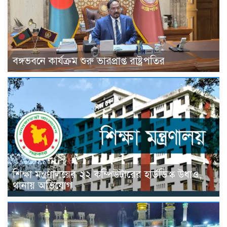
বঙ্গভবনে কার্যক্রম শুরু ভারপ্রাপ্ত রাষ্ট্রপতির
শিক্ষা মন্ত্রণালয়ের ২২ কম্পিউটারের হার্ডডিস্ক উধাও,
থানায় অভিযোগ