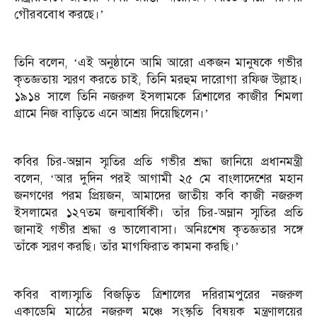
গৌরববোধ করছে।’
তিনি বলেন, ‘এই অনুষ্ঠানে আমি আরো একজন মানুষকে গভীর
কৃতজ্ঞতায় স্মরণ করতে চাই, তিনি মরহুম দারোগা রফিজ উল্লাহ।
১৯১৪ সালে তিনি নজরুল ইসলামকে ত্রিশালের কাজীর শিমলা
গ্রামে নিজ বাড়িতে এনে আশ্রয় দিয়েছিলেন।’
কবির চির-অম্লান স্মৃতির প্রতি গভীর শ্রদ্ধা জানিয়ে প্রধানমন্ত্রী
বলেন, ‘আর দুদিন পরই আগামী ২৫ মে বাংলাদেশের মহান
জনগণের পরম প্রিয়জন, আমাদের জাতীয় কবি কাজী নজরুল
ইসলামের ১২৭তম জন্মবার্ষিকী। তাঁর চির-অম্লান স্মৃতির প্রতি
জানাই গভীর শ্রদ্ধা ও ভালোবাসা। অনিঃশেষ কৃতজ্ঞতার সঙ্গে
তাঁকে স্মরণ করছি। তাঁর মাগফিরাত কামনা করছি।’
কবির বাল্যস্মৃতি বিজড়িত ত্রিশালের দরিরামপুরের নজরুল
একাডেমি মাঠের নজরুল মঞ্চে সংস্কৃতি বিষয়ক মন্ত্রণালয়ের