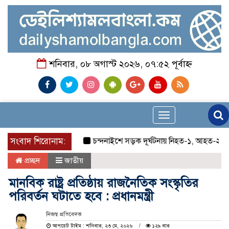
শনিবার, ০৮ অগাস্ট ২০২৬, ০৭:৫২ পূর্বাহ্ন
Toggle
navigation
সংবাদ শিরোনাম:
চন্দনাইশে সড়ক দূর্ঘটনায় নিহত-১, আহত-২
চন্দন
প্রচ্ছদ
জাতীয়
মানবিক রাষ্ট্র প্রতিষ্ঠায় রাজনৈতিক সংস্কৃতির
পরিবর্তন ঘটাতে হবে : প্রধানমন্ত্রী
নিজস্ব প্রতিবেদক
আপডেট টাইম : শনিবার, ২৩ মে, ২০২৬
১২৯ বার