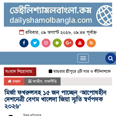
রবিবার, ০৯ অগাস্ট ২০২৬, ০৯:৪৪ পূর্বাহ্ন
Toggle
navigation
সংবাদ শিরোনাম:
মাগুরার শ্রীপুরে ২টি সার ও কীটনাশকের দোকানে দুর
প্রচ্ছদ
জাতীয়
,
রাজনীতি
মির্জা ফখরুলসহ ১৫ জন পাচ্ছেন ‘আপোষহীন
দেশনেত্রী বেগম খালেদা জিয়া স্মৃতি স্বর্ণপদক
২০২৬’
নিজস্ব প্রতিবেদক