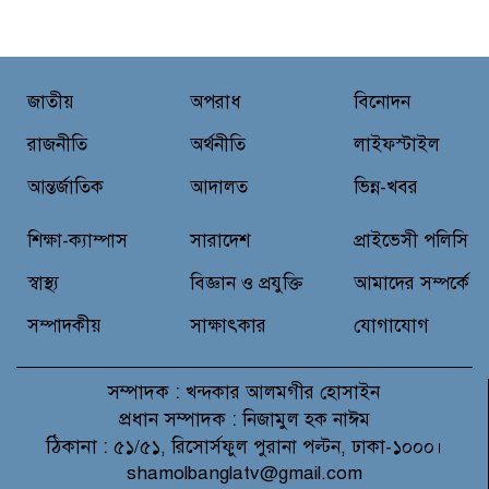
মাগুরায় লোডশেডিংয়ের গরম থেকে
বাঁচতে মসজিদের ছাদে উঠে
বিদ্যুৎস্পৃষ্টে মুয়াজ্জিনের মৃত্যু!
জাতীয়
অপরাধ
বিনোদন
রুপনগর প্রেসক্লাবের সদস্য মোঃ রুহুল
আমিন এর মমতাময়ী মায়ের মৃত্যু
রাজনীতি
অর্থনীতি
লাইফস্টাইল
আন্তর্জাতিক
আদালত
ভিন্ন-খবর
প্রান্তিক শহরে উন্নত আল্ট্রাসাউন্ড প্রযুক্তি
শিক্ষা-ক্যাম্পাস
সারাদেশ
প্রাইভেসী পলিসি
নিয়ে উইপ্রো জিই হেলথকেয়ারের
‘হেলথ এক্সপ্রেস’ চালু
স্বাস্থ্য
বিজ্ঞান ও প্রযুক্তি
আমাদের সম্পর্কে
সম্পাদকীয়
সাক্ষাৎকার
যোগাযোগ
সম্পাদক :
খন্দকার আলমগীর হোসাইন
প্রধান সম্পাদক :
নিজামুল হক নাঈম
ঠিকানা :
৫১/৫১, রিসোর্সফুল পুরানা পল্টন, ঢাকা-১০০০।
shamolbanglatv@gmail.com