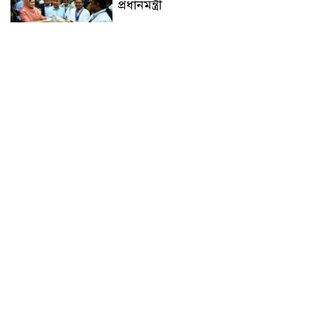
প্রধানমন্ত্রী
চন্দনাইশে সড়ক দূর্ঘটনায় নিহত-১,
আহত-২
চন্দনাইশে জুলাই গণ-অভ্যুত্থানে শহীদ
ও আহতদের মাগফেরাত কামনায়
বিএনপির দোয়া মাহফিল
চন্দনাইশে বিমরুলের কামড়ে বৃদ্ধের
মৃত্যু
‘দৌড়ান সুস্থতার জন্য, এগিয়ে চলুন
বিজয়ের পথে’—স্লোগানে রামগড়ে
ম্যারাথনে অংশ নিলেন তিন শতাধিক
দৌড়বিদ