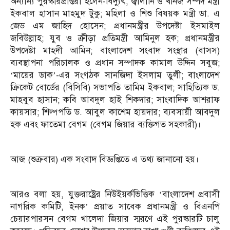
অন্যান্য পুরস্কারপ্রাপ্তরা হলেন-বিদ্যুৎ, জ্বালানি ও খনিজ সম্পদ মন্ত্রী
ইকবাল হাসান মাহমুদ টুকু; মহিলা ও শিশু বিষয়ক মন্ত্রী ডা. এ
জেড এম জাহিদ হোসেন; প্রধানমন্ত্রীর উপদেষ্টা ইসমাইল
জবিউল্লাহ; যুব ও ক্রীড়া প্রতিমন্ত্রী আমিনুল হক; প্রধানমন্ত্রীর
উপদেষ্টা মাহদী আমিন; বাংলাদেশ সংবাদ সংস্থার (বাসস)
ব্যবস্থাপনা পরিচালক ও প্রধান সম্পাদক কামাল উদ্দিন সবুজ;
‘মায়ের ডাক’-এর সংগঠক সানজিদা ইসলাম তুলী; বাংলাদেশ
ক্রিকেট বোর্ডের (বিসিবি) সভাপতি তামিম ইকবাল; সাহিত্যিক ড.
মাহবুব হাসান; কবি আবদুল হাই শিকদার; সাংবাদিক আশরাফ
কায়সার; শিল্পপতি ড. আবুল কাশেম হায়দার; ব্যবসায়ী আবদুল
হক এবং ফাতেমা বেগম (বেগম জিয়ার ব্যক্তিগত সহকারী)।
আজ (শুক্রবার) এক সংবাদ বিজ্ঞপ্তিতে এ তথ্য জানানো হয়।
আরও বলা হয়, যুক্তরাষ্ট্রের নিউইয়র্কভিত্তিক ‘বাংলাদেশ প্রবাসী
নাগরিক কমিটি, ইনক’ প্রয়াত সাবেক প্রধানমন্ত্রী ও বিএনপি
চেয়ারপারসন বেগম খালেদা জিয়ার স্মরণে এই পুরস্কারটি চালু