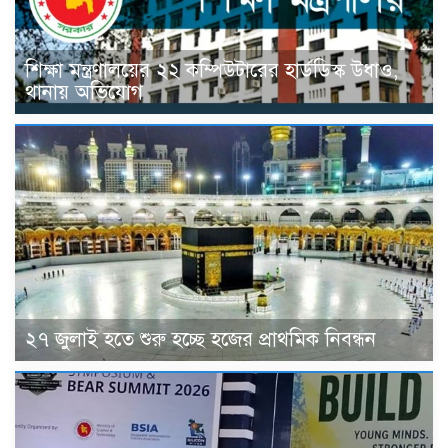
শিক্ষা মন্ত্রণালয়ের ২২ কম্পিউটারের হার্ডডিস্ক উধাও,
থানায় অভিযোগ
২৭ জুলাই হতে শুরু হচ্ছে হজের প্রাথমিক নিবন্ধন