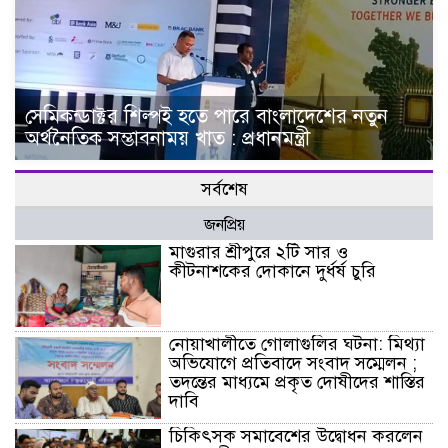
সেমিকন্ডাক্টর শিল্পই হতে পারে বাংলাদেশের নতুন
অর্থনৈতিক সম্ভাবনাময় খাত : প্রধানমন্ত্রী
সর্বশেষ
জনপ্রিয়
মাগুরার শ্রীপুরে ২টি সার ও
কীটনাশকের দোকানে দুর্ধর্ষ চুরি
নোয়াখালীতে গোলাগুলির ঘটনা: মিথ্যা
অভিযোগে প্রতিবাদে সংবাদ সম্মেলন ;
তদন্তের মাধ্যমে প্রকৃত দোষীদের শাস্তির
দাবি
চিকিৎসক সমাবেশের উদ্বোধন করলেন