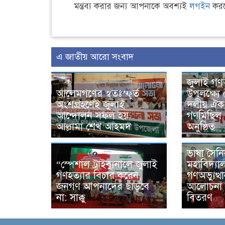
মন্তব্য করার জন্য আপনাকে অবশ্যই
লগইন
করত
এ জাতীয় আরো সংবাদ
জুলাই গণঅ
আলেমগণের স্বতঃস্ফূর্ত
উপলক্ষ্যে 
অংশগ্রহণেই জুলাই
দলীয় ঐক্
আন্দোলন সফল হয় :
গণমিছিল
আল্লামা শেখ আহমদ
অনুষ্ঠিত
ভাষা সৈন
“স্পেশাল ট্রাইব্যুনালে জুলাই
মহাবিদ্যা
গণহত্যার বিচার করেন,
গণঅভ্যুত্
জনগণ আপনাদের ছাড়বে
আলোচনা স
না: সাক্কু
বিতরণ