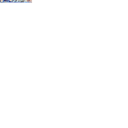
“স্পেশাল ট্রাইব্যুনালে জুলাই
গণহত্যার বিচার করেন, জনগণ
আপনাদের ছাড়বে না: সাক্কু
ভাষা সৈনিক অজিত গুহ
মহাবিদ্যালয়ে জুলাই গণঅভ্যুত্থান
দিবসের আলোচনা সভা ও
পুরস্কার বিতরণ
বন্যাদুর্গত মানুষের পাশে পার্কভিউ
হাসপাতাল আমিলাইষে ফ্রি
চিকিৎসা ক্যাম্পে ২ হাজার
রোগীকে সেবা, বিনামূল্যে ওষুধ
বিতরণ
চন্দনাইশ থানা পুলিশের
অভিযানে ৩ আসামী গ্রেফতার
শহীদ মজিদের প্রতি শ্রদ্ধাঞ্জলির
মধ্যে দিয়ে জুলাই গণঅভ্যুত্থান
দিবস পালন