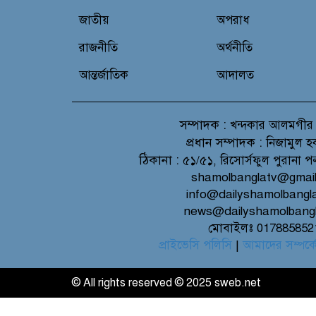
জাতীয়
অপরাধ
রাজনীতি
অর্থনীতি
আন্তর্জাতিক
আদালত
সম্পাদক :
খন্দকার আলমগীর
প্রধান সম্পাদক :
নিজামুল হ
ঠিকানা :
৫১/৫১, রিসোর্সফুল পুরানা প
shamolbanglatv@gmai
info@dailyshamolbangl
news@dailyshamolbang
মোবাইলঃ 017885852
প্রাইভেসি পলিসি
|
আমাদের সম্পর্ক
© All rights reserved © 2025 sweb.net