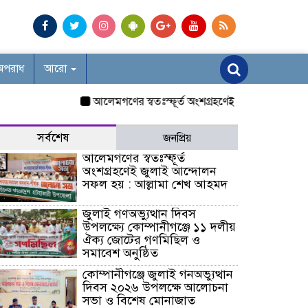
অপরাধ
আরো
আলেমগণের স্বতঃস্ফূর্ত অংশগ্রহণেই জুলাই আন্দোলন সফল 
সর্বশেষ
জনপ্রিয়
আলেমগণের স্বতঃস্ফূর্ত
অংশগ্রহণেই জুলাই আন্দোলন
সফল হয় : আল্লামা শেখ আহমদ
জুলাই গণঅভ্যুত্থান দিবস
উপলক্ষ্যে কোম্পানীগঞ্জে ১১ দলীয়
ঐক্য জোটের গণমিছিল ও
সমাবেশ অনুষ্ঠিত
কোম্পানীগঞ্জে জুলাই গনঅভ্যুত্থান
দিবস ২০২৬ উপলক্ষে আলোচনা
সভা ও বিশেষ মোনাজাত