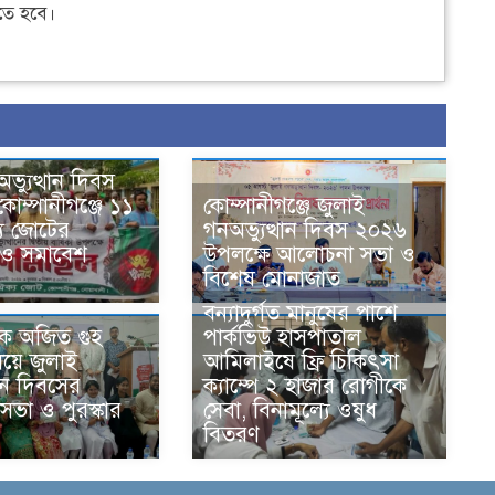
ে হবে।
ভ্যুত্থান দিবস
কোম্পানীগঞ্জে ১১
কোম্পানীগঞ্জে জুলাই
য জোটের
গনঅভ্যুত্থান দিবস ২০২৬
 ও সমাবেশ
উপলক্ষে আলোচনা সভা ও
বিশেষ মোনাজাত
বন্যাদুর্গত মানুষের পাশে
িক অজিত গুহ
পার্কভিউ হাসপাতাল
লয়ে জুলাই
আমিলাইষে ফ্রি চিকিৎসা
থান দিবসের
ক্যাম্পে ২ হাজার রোগীকে
ভা ও পুরস্কার
সেবা, বিনামূল্যে ওষুধ
বিতরণ