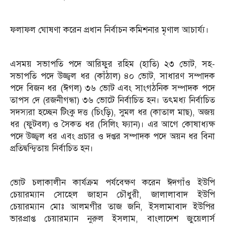
ফলাফল ঘোষণা করেন প্রধান নির্বাচন কমিশনার মৃণাল আচার্য্য।
এসময় সভাপতি পদে আরিফুর রহিম (হাতি) ২৩ ভোট, সহ-
সভাপতি পদে উজ্জ্বল ধর (কাঁঠাল) ৪০ ভোট, সাধারণ সম্পাদক
পদে বিজন ধর (ঈগল) ৩৬ ভোট এবং সাংগঠনিক সম্পাদক পদে
তাপস দে (রজনীগন্ধা) ৩৬ ভোটে নির্বাচিত হন। তৎমধ্য নির্বাচিত
সদস্যরা হচ্ছেন টিংকু দত্ত (চিংড়ি), সুমল ধর (কাতাল মাছ), অজয়
ধর (ফুটবল) ও সৈকত ধর (সিলিং ফ্যান)। এর আগে কোষাধ্যক্ষ
পদে উজ্জ্বল ধর এবং প্রচার ও দপ্তর সম্পাদক পদে অয়ন ধর বিনা
প্রতিদ্বন্দ্বিতায় নির্বাচিত হন।
ভোট চলাকালীন কার্যক্রম পর্যবেক্ষণ করেন ঈদগাঁও ইউপি
চেয়ারম্যান সোহেল জাহান চৌধুরী, জালালাবাদ ইউপি
চেয়ারম্যান মোঃ আলমগীর তাজ জনি, ইসলামাবাদ ইউপির
ভারপ্রাপ্ত চেয়ারম্যান নুরুল ইসলাম, বাংলাদেশ জুয়েলার্স