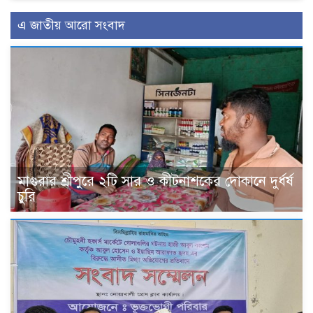
এ জাতীয় আরো সংবাদ
মাগুরার শ্রীপুরে ২টি সার ও কীটনাশকের দোকানে দুর্ধর্ষ
চুরি