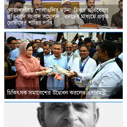
নোয়াখালীতে গোলাগুলির ঘটনা: মিথ্যা অভিযোগে
প্রতিবাদে সংবাদ সম্মেলন ; তদন্তের মাধ্যমে প্রকৃত
দোষীদের শাস্তির দাবি
চিকিৎসক সমাবেশের উদ্বোধন করলেন প্রধানমন্ত্রী