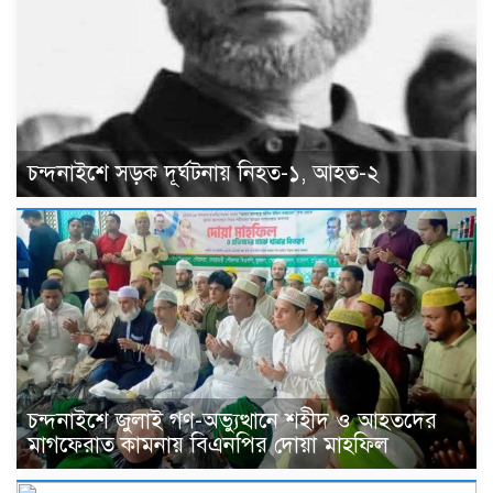
চন্দনাইশে সড়ক দূর্ঘটনায় নিহত-১, আহত-২
চন্দনাইশে জুলাই গণ-অভ্যুত্থানে শহীদ ও আহতদের
মাগফেরাত কামনায় বিএনপির দোয়া মাহফিল