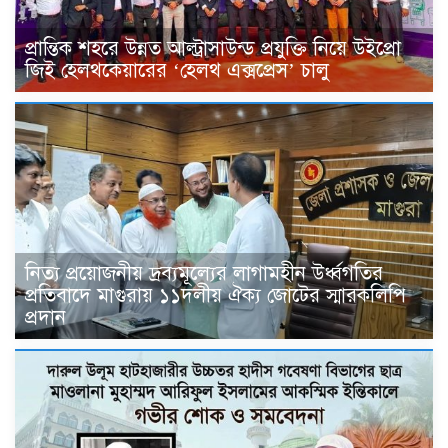
প্রান্তিক শহরে উন্নত আল্ট্রাসাউন্ড প্রযুক্তি নিয়ে উইপ্রো
জিই হেলথকেয়ারের ‘হেলথ এক্সপ্রেস’ চালু
নিত্য প্রয়োজনীয় দ্রব্যমূল্যের লাগামহীন উর্ধ্বগতির
প্রতিবাদে মাগুরায় ১১দলীয় ঐক্য জোটের স্মারকলিপি
প্রদান