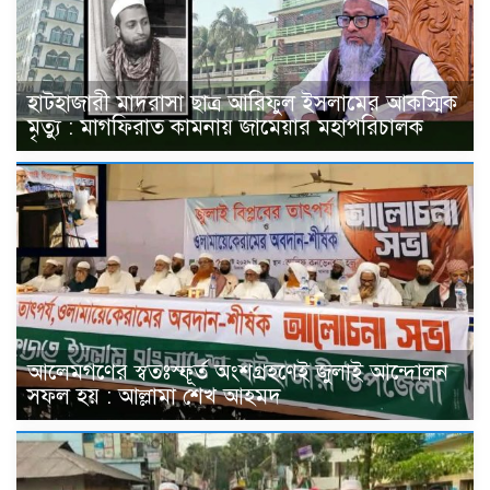
হাটহাজারী মাদরাসা ছাত্র আরিফুল ইসলামের আকস্মিক
মৃত্যু : মাগফিরাত কামনায় জামেয়ার মহাপরিচালক
আলেমগণের স্বতঃস্ফূর্ত অংশগ্রহণেই জুলাই আন্দোলন
সফল হয় : আল্লামা শেখ আহমদ