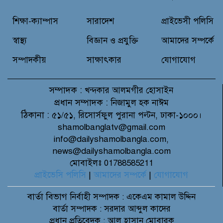
চন্দনাইশ থানা পুলিশের অভিযানে ৩
আসামী গ্রেফতার
শিক্ষা-ক্যাম্পাস
সারাদেশ
প্রাইভেসী পলিসি
স্বাস্থ্য
বিজ্ঞান ও প্রযুক্তি
আমাদের সম্পর্কে
সম্পাদকীয়
সাক্ষাৎকার
যোগাযোগ
সম্পাদক :
খন্দকার আলমগীর হোসাইন
প্রধান সম্পাদক :
নিজামুল হক নাঈম
ঠিকানা :
৫১/৫১, রিসোর্সফুল পুরানা পল্টন, ঢাকা-১০০০।
shamolbanglatv@gmail.com
info@dailyshamolbangla.com,
news@dailyshamolbangla.com
মোবাইলঃ 01788585211
প্রাইভেসি পলিসি
|
আমাদের সম্পর্কে
|
যোগাযোগ
বার্তা বিভাগ
নির্বাহী সম্পাদক : একেএম কামাল উদ্দিন
বার্তা সম্পাদক : সরদার আব্দুল কাদের
প্রধান প্রতিবেদক : আল হাসান মোবারক