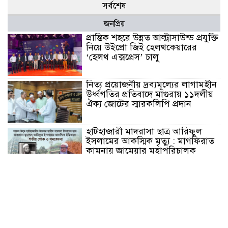
সর্বশেষ
জনপ্রিয়
প্রান্তিক শহরে উন্নত আল্ট্রাসাউন্ড প্রযুক্তি
নিয়ে উইপ্রো জিই হেলথকেয়ারের
‘হেলথ এক্সপ্রেস’ চালু
নিত্য প্রয়োজনীয় দ্রব্যমূল্যের লাগামহীন
উর্ধ্বগতির প্রতিবাদে মাগুরায় ১১দলীয়
ঐক্য জোটের স্মারকলিপি প্রদান
হাটহাজারী মাদরাসা ছাত্র আরিফুল
ইসলামের আকস্মিক মৃত্যু : মাগফিরাত
কামনায় জামেয়ার মহাপরিচালক
আলেমগণের স্বতঃস্ফূর্ত অংশগ্রহণেই
জুলাই আন্দোলন সফল হয় : আল্লামা
শেখ আহমদ
জুলাই গণঅভ্যুত্থান দিবস উপলক্ষ্যে