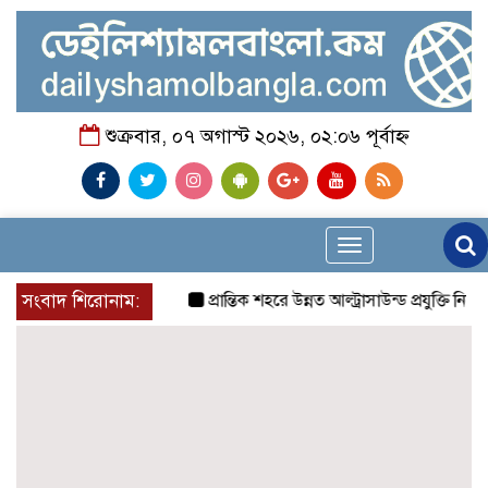
শুক্রবার, ০৭ অগাস্ট ২০২৬, ০২:০৬ পূর্বাহ্ন
Toggle
navigation
সংবাদ শিরোনাম:
প্রান্তিক শহরে উন্নত আল্ট্রাসাউন্ড প্রযুক্তি নিয়ে 