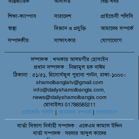
আন্তর্জাতিক
আদালত
ভিন্ন-খবর
বন্যাদুর্গত মানুষের পাশে পার্কভিউ
হাসপাতাল আমিলাইষে ফ্রি চিকিৎসা
শিক্ষা-ক্যাম্পাস
সারাদেশ
প্রাইভেসী পলিসি
ক্যাম্পে ২ হাজার রোগীকে সেবা,
বিনামূল্যে ওষুধ বিতরণ
স্বাস্থ্য
বিজ্ঞান ও প্রযুক্তি
আমাদের সম্পর্কে
সম্পাদকীয়
সাক্ষাৎকার
যোগাযোগ
সম্পাদক :
খন্দকার আলমগীর হোসাইন
প্রধান সম্পাদক :
নিজামুল হক নাঈম
ঠিকানা :
৫১/৫১, রিসোর্সফুল পুরানা পল্টন, ঢাকা-১০০০।
shamolbanglatv@gmail.com
info@dailyshamolbangla.com,
news@dailyshamolbangla.com
মোবাইলঃ 01788585211
প্রাইভেসি পলিসি
|
আমাদের সম্পর্কে
|
যোগাযোগ
বার্তা বিভাগ
নির্বাহী সম্পাদক : একেএম কামাল উদ্দিন
বার্তা সম্পাদক : সরদার আব্দুল কাদের