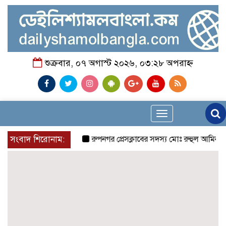
শুক্রবার, ০৭ অগাস্ট ২০২৬, ০৩:২৮ অপরাহ্ন
Toggle
navigation
সংবাদ শিরোনাম:
রুপনগর প্রেসক্লাবের সদস্য মোঃ রুহুল আমিন এর মমতাম