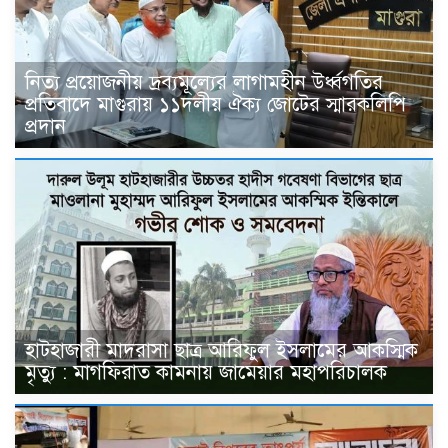
নিত্য প্রয়োজনীয় দ্রব্যমূল্যের লাগামহীন উর্ধ্বগতির
প্রতিবাদে মাগুরায় ১১দলীয় ঐক্য জোটের স্মারকলিপি
প্রদান
হাটহাজারী মাদরাসা ছাত্র আরিফুল ইসলামের আকস্মিক
মৃত্যু : মাগফিরাত কামনায় জামেয়ার মহাপরিচালক