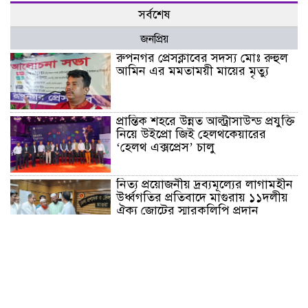
সর্বশেষ
জনপ্রিয়
রুপনগর প্রেসক্লাবের সদস্য মোঃ রুহুল
আমিন এর মমতাময়ী মায়ের মৃত্যু
প্রান্তিক শহরে উন্নত আল্ট্রাসাউন্ড প্রযুক্তি
নিয়ে উইপ্রো জিই হেলথকেয়ারের
‘হেলথ এক্সপ্রেস’ চালু
নিত্য প্রয়োজনীয় দ্রব্যমূল্যের লাগামহীন
উর্ধ্বগতির প্রতিবাদে মাগুরায় ১১দলীয়
ঐক্য জোটের স্মারকলিপি প্রদান
হাটহাজারী মাদরাসা ছাত্র আরিফুল
ইসলামের আকস্মিক মৃত্যু : মাগফিরাত
কামনায় জামেয়ার মহাপরিচালক