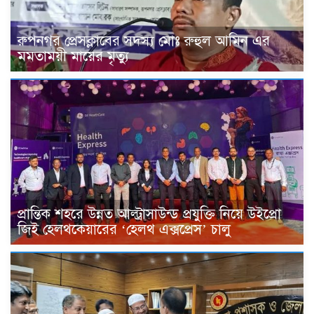
রুপনগর প্রেসক্লাবের সদস্য মোঃ রুহুল আমিন এর
মমতাময়ী মায়ের মৃত্যু
প্রান্তিক শহরে উন্নত আল্ট্রাসাউন্ড প্রযুক্তি নিয়ে উইপ্রো
জিই হেলথকেয়ারের ‘হেলথ এক্সপ্রেস’ চালু