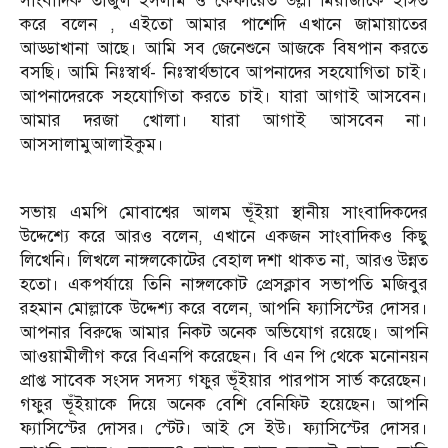
সাংবাদিক তাজুল ইসলাম ও কেফায়েত উল্লা মিয়াজীকে ইঙ্গিত
করে বলেন , এইতো আমার পাশেদি এখানে জামায়াতের
আড্ডাখানা আছে। আমি সব জেনেশুনে আজকে বিষপান করতে
বসছি। আমি নিঃস্বার্থ- নিঃস্বার্থভাবে আপনাদের সহযোগিতা চাই।
আপনাদেরকে সহযোগিতা করতে চাই। যারা আগাই আসবেন।
আমার দরজা খোলা। যারা আগাই আসবেন না।
আসসালামুআলাইকুম।
সভায় এমপি মোবাশ্বের আলম ভূঁইয়া স্থানীয় সাংবাদিকদের
উদ্দেশ্যে করে আরও বলেন, এখানে একজন সাংবাদিকও কিছু
লিখেনি। লিখলে নাঙ্গলকোটের বেহাল দশা থাকত না, আরও উন্নত
হতো। একপর্যায়ে তিনি নাঙ্গলকোট প্রেসক্লাব সভাপতি মজিবুর
রহমান মোল্লাকে উদ্দেশ্য করে বলেন, আপনি ফ্যাসিস্টের দোসর।
আপনার বিরুদ্ধে আমার নিকট অনেক অভিযোগ রয়েছে। আপনি
আওয়ামীলীগ করে বিএনপি করেছেন। বি এন পি থেকে মনোনয়ন
প্রাপ্ত সাবেক সংসদ সদস্য গফুর ভূঁইয়ার পারপাস সার্ভ করেছেন।
গফুর ভূঁইয়াকে দিয়ে অনেক বেশি বেনিফিট হয়েছেন। আপনি
ফ্যাসিস্টের দোসর। স্টেট। আই সে ইউ। ফ্যাসিস্টের দোসর।