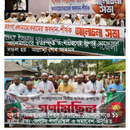
আলেমগণের স্বতঃস্ফূর্ত অংশগ্রহণেই জুলাই আন্দোলন
সফল হয় : আল্লামা শেখ আহমদ
জুলাই গণঅভ্যুত্থান দিবস উপলক্ষ্যে কোম্পানীগঞ্জে ১১
দলীয় ঐক্য জোটের গণমিছিল ও সমাবেশ অনুষ্ঠিত