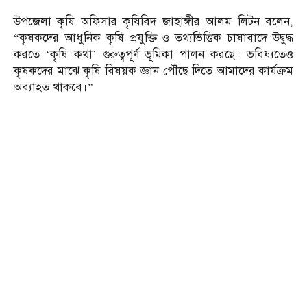
উপজেলা কৃষি অফিসার কৃষিবিদ জাহাঙ্গীর আলম লিটন বলেন,
“কৃষকদের আধুনিক কৃষি প্রযুক্তি ও তথ্যভিত্তিক চাষাবাদে উদ্বুদ্ধ
করতে ‘কৃষি কথা’ গুরুত্বপূর্ণ ভূমিকা পালন করছে। ভবিষ্যতেও
কৃষকদের মাঝে কৃষি বিষয়ক জ্ঞান পৌঁছে দিতে আমাদের কার্যক্রম
অব্যাহত থাকবে।”