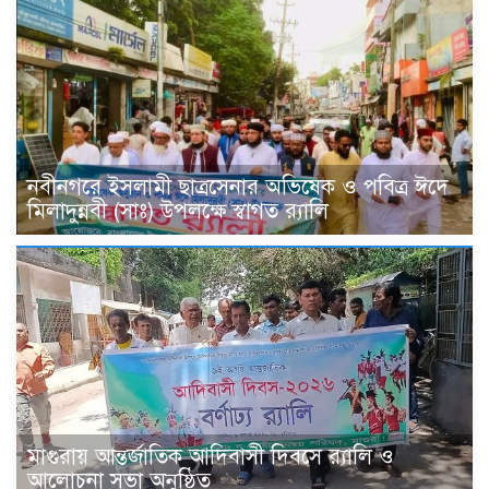
নবীনগরে ইসলামী ছাত্রসেনার অভিষেক ও পবিত্র ঈদে
মিলাদুন্নবী (সাঃ) উপলক্ষে স্বাগত র‍্যালি
মাগুরায় আন্তর্জাতিক আদিবাসী দিবসে র‍্যালি ও
আলোচনা সভা অনুষ্ঠিত