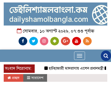
সোমবার, ১০ অগাস্ট ২০২৬, ০৭:৩৩ পূর্বাহ্ন
Toggle
navigation
সংবাদ শিরোনাম:
হাটহাজারী মাদরাসায় এলেন প্রধানমন্ত্রী
নৃত্য, গ
প্রচ্ছদ
সারাদেশ