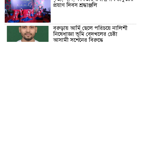
প্রয়াণ দিবস শ্রদ্ধাঞ্জলি
বরুড়ায় আর্মি ছেলে পরিচয়ে নালিশী
নিষেধাজ্ঞা ভূমি বেদখলের চেষ্টা
আসামী সুশেনের বিরুদ্ধে
গণসংযোগ : মানুষ ব্যক্তি বা দল নয়,
নীতিগত পরিবর্তন চায় -শাহজালাল
নবীনগরে ইসলামী ছাত্রসেনার অভিষেক
ও পবিত্র ঈদে মিলাদুন্নবী (সাঃ)
উপলক্ষে স্বাগত র‍্যালি
মাগুরায় আন্তর্জাতিক আদিবাসী দিবসে
র‍্যালি ও আলোচনা সভা অনুষ্ঠিত