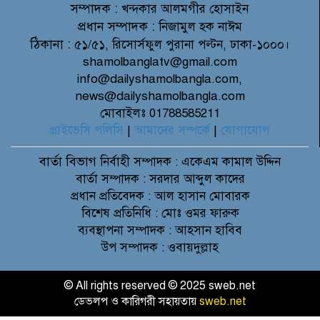
সম্পাদক :
খন্দকার আলমগীর হোসাইন
প্রধান সম্পাদক :
নিজামুল হক নাঈম
ঠিকানা :
৫১/৫১, রিসোর্সফুল পুরানা পল্টন, ঢাকা-১০০০।
shamolbanglatv@gmail.com
info@dailyshamolbangla.com,
news@dailyshamolbangla.com
মোবাইলঃ 01788585211
প্রাইভেসি পলিসি
|
আমাদের সম্পর্কে
|
যোগাযোগ
বার্তা বিভাগ
নির্বাহী সম্পাদক : একেএম কামাল উদ্দিন
বার্তা সম্পাদক : সরদার আব্দুল কাদের
প্রধান প্রতিবেদক : আল হাসান মোবারক
বিশেষ প্রতিনিধি : মোঃ ওমর ফারুক
ব্যবস্থাপনা সম্পাদক : আহসান হাবিব
উপ সম্পাদক : ওবায়দুল্লাহ
© All rights reserved © 2025 sweb.net
ডেভলপ ও কারিগরী সহায়তায়
sweb.net