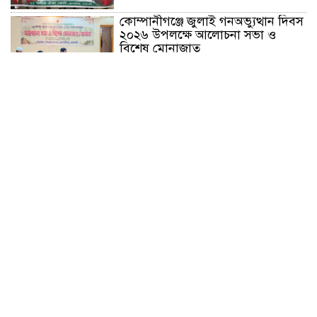
কোম্পানীগঞ্জে জুলাই গনঅভ্যুত্থান দিবস
২০২৬ উপলক্ষে আলোচনা সভা ও
বিশেষ মোনাজাত
“স্পেশাল ট্রাইব্যুনালে জুলাই গণহত্যার
বিচার করেন, জনগণ আপনাদের ছাড়বে
না: সাক্কু
ভাষা সৈনিক অজিত গুহ মহাবিদ্যালয়ে
জুলাই গণঅভ্যুত্থান দিবসের আলোচনা
সভা ও পুরস্কার বিতরণ
বন্যাদুর্গত মানুষের পাশে পার্কভিউ
হাসপাতাল আমিলাইষে ফ্রি চিকিৎসা
ক্যাম্পে ২ হাজার রোগীকে সেবা,
বিনামূল্যে ওষুধ বিতরণ
চন্দনাইশ থানা পুলিশের অভিযানে ৩
আসামী গ্রেফতার