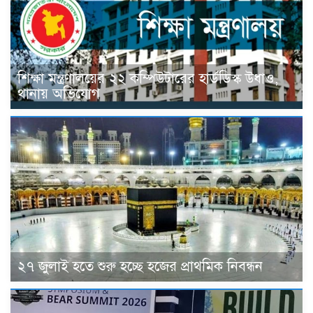
শিক্ষা মন্ত্রণালয়ের ২২ কম্পিউটারের হার্ডডিস্ক উধাও,
থানায় অভিযোগ
২৭ জুলাই হতে শুরু হচ্ছে হজের প্রাথমিক নিবন্ধন