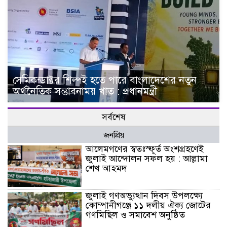
সেমিকন্ডাক্টর শিল্পই হতে পারে বাংলাদেশের নতুন
অর্থনৈতিক সম্ভাবনাময় খাত : প্রধানমন্ত্রী
সর্বশেষ
জনপ্রিয়
আলেমগণের স্বতঃস্ফূর্ত অংশগ্রহণেই
জুলাই আন্দোলন সফল হয় : আল্লামা
শেখ আহমদ
জুলাই গণঅভ্যুত্থান দিবস উপলক্ষ্যে
কোম্পানীগঞ্জে ১১ দলীয় ঐক্য জোটের
গণমিছিল ও সমাবেশ অনুষ্ঠিত