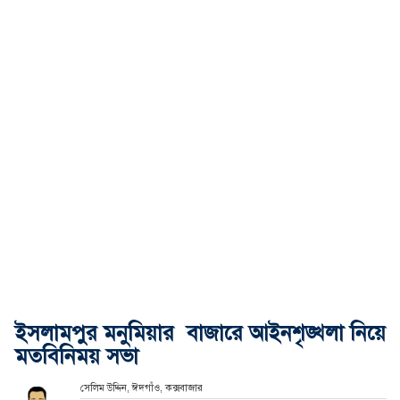
ইসলামপুর মনুমিয়ার বাজারে আইনশৃঙ্খলা নিয়ে
মতবিনিময় সভা
সেলিম উদ্দিন, ঈদগাঁও, কক্সবাজার