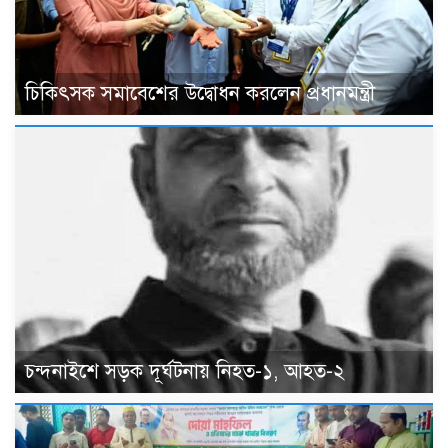
চিকিৎসক সমাবেশের উদ্বোধন করলেন প্রধানমন্ত্রী
চন্দনাইশে সড়ক দূর্ঘটনায় নিহত-১, আহত-২