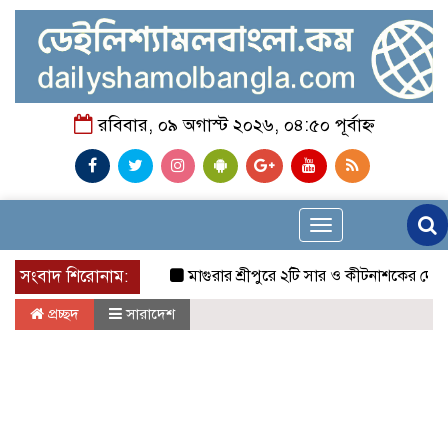
রবিবার, ০৯ অগাস্ট ২০২৬, ০৪:৫০ পূর্বাহ্ন
Toggle
navigation
সংবাদ শিরোনাম:
মাগুরার শ্রীপুরে ২টি সার ও কীটনাশকের দোকানে দুর্ধর্ষ 
প্রচ্ছদ
সারাদেশ