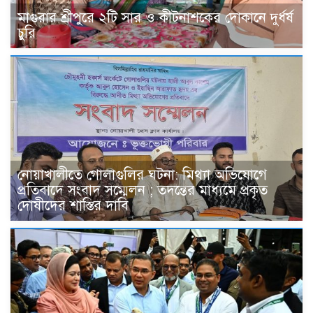
মাগুরার শ্রীপুরে ২টি সার ও কীটনাশকের দোকানে দুর্ধর্ষ
চুরি
নোয়াখালীতে গোলাগুলির ঘটনা: মিথ্যা অভিযোগে
প্রতিবাদে সংবাদ সম্মেলন ; তদন্তের মাধ্যমে প্রকৃত
দোষীদের শাস্তির দাবি