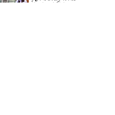
জামেয়ার মহাপরিচালক
আলেমগণের স্বতঃস্ফূর্ত
অংশগ্রহণেই জুলাই আন্দোলন
সফল হয় : আল্লামা শেখ আহমদ
জুলাই গণঅভ্যুত্থান দিবস
উপলক্ষ্যে কোম্পানীগঞ্জে ১১ দলীয়
ঐক্য জোটের গণমিছিল ও
সমাবেশ অনুষ্ঠিত
কোম্পানীগঞ্জে জুলাই গনঅভ্যুত্থান
দিবস ২০২৬ উপলক্ষে আলোচনা
সভা ও বিশেষ মোনাজাত
“স্পেশাল ট্রাইব্যুনালে জুলাই
গণহত্যার বিচার করেন, জনগণ
আপনাদের ছাড়বে না: সাক্কু
ভাষা সৈনিক অজিত গুহ
মহাবিদ্যালয়ে জুলাই গণঅভ্যুত্থান
দিবসের আলোচনা সভা ও
পুরস্কার বিতরণ