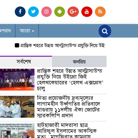
অপরাধ
আরো
প্রান্তিক শহরে উন্নত আল্ট্রাসাউন্ড প্রযুক্তি নিয়ে উইপ্রো জিই হেলথকেয়ারে
সর্বশেষ
জনপ্রিয়
প্রান্তিক শহরে উন্নত আল্ট্রাসাউন্ড
প্রযুক্তি নিয়ে উইপ্রো জিই
হেলথকেয়ারের ‘হেলথ এক্সপ্রেস’
চালু
নিত্য প্রয়োজনীয় দ্রব্যমূল্যের
লাগামহীন উর্ধ্বগতির প্রতিবাদে
মাগুরায় ১১দলীয় ঐক্য জোটের
স্মারকলিপি প্রদান
হাটহাজারী মাদরাসা ছাত্র
আরিফুল ইসলামের আকস্মিক
মৃত্যু : মাগফিরাত কামনায়