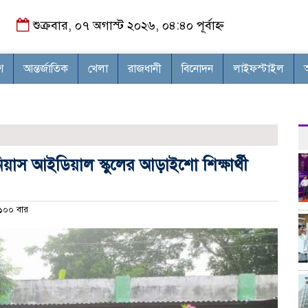
শুক্রবার, ০৭ অগাস্ট ২০২৬, ০৪:৪০ পূর্বাহ্ন
শ
আন্তর্জাতিক
খেলা
রাজধানী
বিনোদন
লাইফস্টাইল
িনিয়াস আইডিয়াল স্কুলের আড়াইশো শিক্ষার্থী
০০ বার