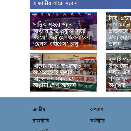
এ জাতীয় আরো সংবাদ
নিত্য প্রয়
প্রান্তিক শহরে উন্নত
লাগামহীন 
আল্ট্রাসাউন্ড প্রযুক্তি নিয়ে
প্রতিবাদে
উইপ্রো জিই হেলথকেয়ারের
ঐক্য জোট
‘হেলথ এক্সপ্রেস’ চালু
প্রদান
জুলাই গণঅ
আলেমগণের স্বতঃস্ফূর্ত
উপলক্ষ্যে 
অংশগ্রহণেই জুলাই
দলীয় ঐক্
আন্দোলন সফল হয় :
গণমিছিল
আল্লামা শেখ আহমদ
অনুষ্ঠিত
জাতীয়
অপরাধ
রাজনীতি
অর্থনীতি