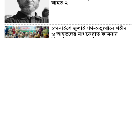
আহত-২
চন্দনাইশে জুলাই গণ-অভ্যুত্থানে শহীদ
ও আহতদের মাগফেরাত কামনায়
বিএনপির দোয়া মাহফিল
চন্দনাইশে বিমরুলের কামড়ে বৃদ্ধের
মৃত্যু
‘দৌড়ান সুস্থতার জন্য, এগিয়ে চলুন
বিজয়ের পথে’—স্লোগানে রামগড়ে
ম্যারাথনে অংশ নিলেন তিন শতাধিক
দৌড়বিদ
মাগুরায় লোডশেডিংয়ের গরম থেকে
বাঁচতে মসজিদের ছাদে উঠে
বিদ্যুৎস্পৃষ্টে মুয়াজ্জিনের মৃত্যু!