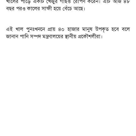
খালের পাড়ে একটি খেজুর গাছও রোপণ করেন। এটি আজ ৪৮
বছর পরও কালের সাক্ষী হয়ে বেঁচে আছে।
এই খাল পুনঃখননে প্রায় ৪০ হাজার মানুষ উপকৃত হবে বলে
জানান পানি সম্পদ মন্ত্রণালয়ের স্থানীয় প্রকৌশলীরা।