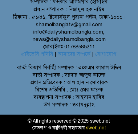
সম্পাদক :
খন্দকার আলমগীর হোসাইন
প্রধান সম্পাদক :
নিজামুল হক নাঈম
ঠিকানা :
৫১/৫১, রিসোর্সফুল পুরানা পল্টন, ঢাকা-১০০০।
shamolbanglatv@gmail.com
info@dailyshamolbangla.com,
news@dailyshamolbangla.com
মোবাইলঃ 01788585211
প্রাইভেসি পলিসি
|
আমাদের সম্পর্কে
|
যোগাযোগ
বার্তা বিভাগ
নির্বাহী সম্পাদক : একেএম কামাল উদ্দিন
বার্তা সম্পাদক : সরদার আব্দুল কাদের
প্রধান প্রতিবেদক : আল হাসান মোবারক
বিশেষ প্রতিনিধি : মোঃ ওমর ফারুক
ব্যবস্থাপনা সম্পাদক : আহসান হাবিব
উপ সম্পাদক : ওবায়দুল্লাহ
© All rights reserved © 2025 sweb.net
ডেভলপ ও কারিগরী সহায়তায়
sweb.net