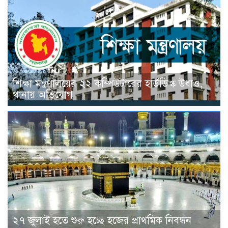
শিক্ষা মন্ত্রণালয়ের ২২ কম্পিউটারের হার্ডডিস্ক উধাও,
থানায় অভিযোগ
২৭ জুলাই হতে শুরু হচ্ছে হজের প্রাথমিক নিবন্ধন