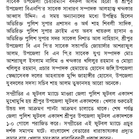
সাবেক উপজেলা চেয়ারম্যান বদরুল আলম হিরো ও শ্রীপুর
উপজেলা বিএনপি’র সাবেক সাধারণ সম্পাদক আলহাজ্ব খন্দকার
আব্বাস উদ্দিন। এ সময় অন্যান্যদের মধ্যে উপস্থিত ছিলেন
অতিরিক্ত পুলিশ সুপার প্রশাসন ও অর্থ শাহ শিবলী সাদিক,
অতিরিক্ত পুলিশ সুপার ক্রাইম এন্ড অবস খায়রুল হাসান ও
অতিরিক্ত পুলিশ সুপার সদর সাকেল নিশাত আল নাহিয়ান, শ্রীপুর
উপজেলা বি এন পি’র সাবেক সভাপতি জোয়ার্দার আশরাফুল
আলম, উপজেলা বি এন পি,র সাবেক যুগ্ম সম্পাদক মোঃ
আশরাফুল ইসলাম নালিম ও খন্দকার খলিলুর রহমান ও মোল্লা
খলিলুর রহমান, প্রচার সম্পাদক হেমায়েত হোসেন জঙ্গি,উপজেলা
স্বেচ্ছাসেবক দলের আহবায়ক মুন্সি জাহাঙ্গীর হোসেন, উপজেলা
যুবদলের সদস্য সচিব শাহ আলম তুফানসহ আরো অনেকে।
সম্প্রীতির এ ফুটবল ম্যাচে মাগুরা জেলা পুলিশ ফুটবল একাদশ
মুখোমুখি হয় শ্রীপুর উপজেলা ফুটবল একাদশের। খেলার শুরুতেই
উভয় দল আক্রমণ পাল্টা আক্রমণ চালাতে থাকে। শেষ পর্যন্ত
জেলা পুলিশ ফুটবল একাদশ শ্রীপুর উপজেলা ফুটবল একাদশকে
১-০ গোলে পরাজিত করে। সম্প্রীতের এই ফুটবল ম্যাচে প্রচুর
দর্শক সমাগম ঘটে। বাংলাদেশ বেতারের ধারাভাষ্যকর প্রদ্যুত
কুমার রায় খেলায় চমৎকার ধারাবিবরণী প্রকাশ করেন।