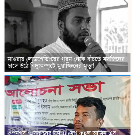
মাগুরায় লোডশেডিংয়ের গরম থেকে বাঁচতে মসজিদের
ছাদে উঠে বিদ্যুৎস্পৃষ্টে মুয়াজ্জিনের মৃত্যু!
রুপনগর প্রেসক্লাবের সদস্য মোঃ রুহুল আমিন এর