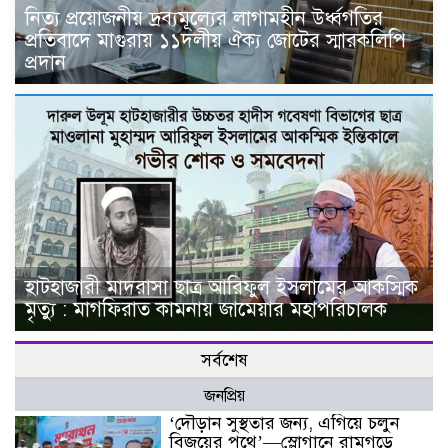
নিত্য প্রয়োজনীয় দ্রব্যমূল্যের লাগামহীন উর্ধ্বগতির
প্রতিবাদে মাগুরায় ১১দলীয় ঐক্য জোটের স্মারকলিপি
প্রদান
হাটহাজারী মাদরাসা ছাত্র আরিফুল ইসলামের আকস্মিক
মৃত্যু : মাগফিরাত কামনায় জামেয়ার মহাপরিচালক
সর্বশেষ
জনপ্রিয়
‘দৌড়ান সুস্থতার জন্য, এগিয়ে চলুন
বিজয়ের পথে’—স্লোগানে রামগড়ে