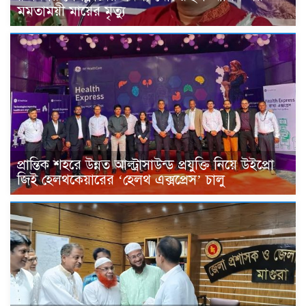
মমতাময়ী মায়ের মৃত্যু
প্রান্তিক শহরে উন্নত আল্ট্রাসাউন্ড প্রযুক্তি নিয়ে উইপ্রো
জিই হেলথকেয়ারের ‘হেলথ এক্সপ্রেস’ চালু