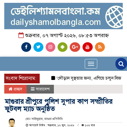
শুক্রবার, ০৭ অগাস্ট ২০২৬, ০৮:৫৩ অপরাহ্ন
Toggle
navigation
সংবাদ শিরোনাম:
‘দৌড়ান সুস্থতার জন্য, এগিয়ে চলুন বিজয়ের পথ
প্রচ্ছদ
সারাদেশ
মাগুরার শ্রীপুরে পুলিশ সুপার কাপ সম্প্রীতির
ফুটবল ম্যাচ অনুষ্ঠিত
মোঃ সাইফুল্লাহ, মাগুরা প্রতিনিধি
আপডেট টাইম : শুক্রবার, ১২ জুন, ২০২৬
১০২ বার