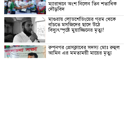
ম্যারাথনে অংশ নিলেন তিন শতাধিক
দৌড়বিদ
মাগুরায় লোডশেডিংয়ের গরম থেকে
বাঁচতে মসজিদের ছাদে উঠে
বিদ্যুৎস্পৃষ্টে মুয়াজ্জিনের মৃত্যু!
রুপনগর প্রেসক্লাবের সদস্য মোঃ রুহুল
আমিন এর মমতাময়ী মায়ের মৃত্যু
প্রান্তিক শহরে উন্নত আল্ট্রাসাউন্ড প্রযুক্তি
নিয়ে উইপ্রো জিই হেলথকেয়ারের
‘হেলথ এক্সপ্রেস’ চালু
নিত্য প্রয়োজনীয় দ্রব্যমূল্যের লাগামহীন
উর্ধ্বগতির প্রতিবাদে মাগুরায় ১১দলীয়
ঐক্য জোটের স্মারকলিপি প্রদান
হাটহাজারী মাদরাসা ছাত্র আরিফুল