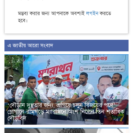
মন্তব্য করার জন্য আপনাকে অবশ্যই
লগইন
করতে
হবে।
এ জাতীয় আরো সংবাদ
‘দৌড়ান সুস্থতার জন্য, এগিয়ে চলুন বিজয়ের পথে’—
স্লোগানে রামগড়ে ম্যারাথনে অংশ নিলেন তিন শতাধিক
দৌড়বিদ