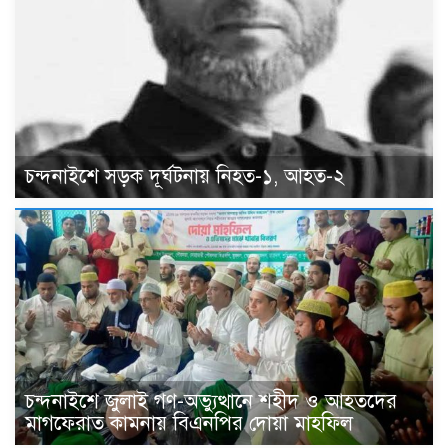
চন্দনাইশে সড়ক দূর্ঘটনায় নিহত-১, আহত-২
চন্দনাইশে জুলাই গণ-অভ্যুত্থানে শহীদ ও আহতদের
মাগফেরাত কামনায় বিএনপির দোয়া মাহফিল