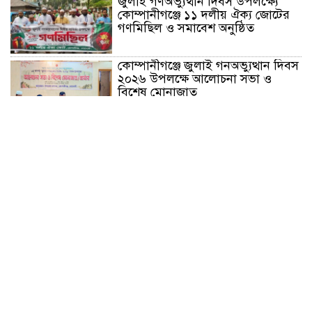
জুলাই গণঅভ্যুত্থান দিবস উপলক্ষ্যে
কোম্পানীগঞ্জে ১১ দলীয় ঐক্য জোটের
গণমিছিল ও সমাবেশ অনুষ্ঠিত
কোম্পানীগঞ্জে জুলাই গনঅভ্যুত্থান দিবস
২০২৬ উপলক্ষে আলোচনা সভা ও
বিশেষ মোনাজাত
“স্পেশাল ট্রাইব্যুনালে জুলাই গণহত্যার
বিচার করেন, জনগণ আপনাদের ছাড়বে
না: সাক্কু
ভাষা সৈনিক অজিত গুহ মহাবিদ্যালয়ে
জুলাই গণঅভ্যুত্থান দিবসের আলোচনা
সভা ও পুরস্কার বিতরণ
বন্যাদুর্গত মানুষের পাশে পার্কভিউ
হাসপাতাল আমিলাইষে ফ্রি চিকিৎসা
ক্যাম্পে ২ হাজার রোগীকে সেবা,
বিনামূল্যে ওষুধ বিতরণ