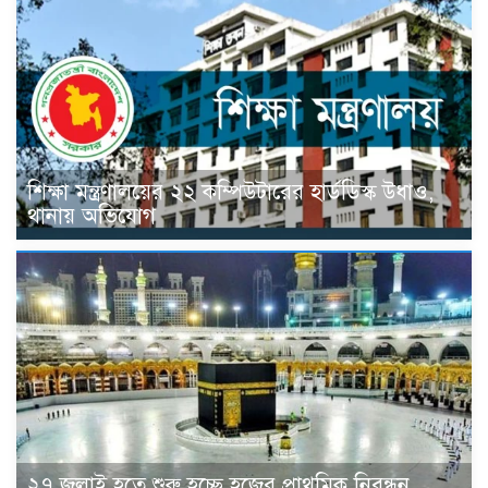
শিক্ষা মন্ত্রণালয়ের ২২ কম্পিউটারের হার্ডডিস্ক উধাও,
থানায় অভিযোগ
২৭ জুলাই হতে শুরু হচ্ছে হজের প্রাথমিক নিবন্ধন