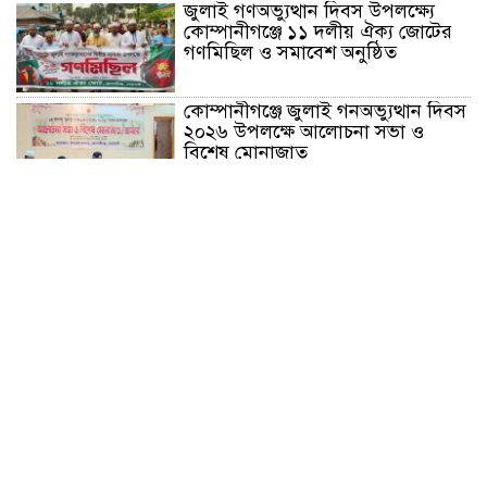
জুলাই গণঅভ্যুত্থান দিবস উপলক্ষ্যে
কোম্পানীগঞ্জে ১১ দলীয় ঐক্য জোটের
গণমিছিল ও সমাবেশ অনুষ্ঠিত
কোম্পানীগঞ্জে জুলাই গনঅভ্যুত্থান দিবস
২০২৬ উপলক্ষে আলোচনা সভা ও
বিশেষ মোনাজাত
“স্পেশাল ট্রাইব্যুনালে জুলাই গণহত্যার
বিচার করেন, জনগণ আপনাদের ছাড়বে
না: সাক্কু
ভাষা সৈনিক অজিত গুহ মহাবিদ্যালয়ে
জুলাই গণঅভ্যুত্থান দিবসের আলোচনা
সভা ও পুরস্কার বিতরণ
বন্যাদুর্গত মানুষের পাশে পার্কভিউ
হাসপাতাল আমিলাইষে ফ্রি চিকিৎসা
ক্যাম্পে ২ হাজার রোগীকে সেবা,
বিনামূল্যে ওষুধ বিতরণ