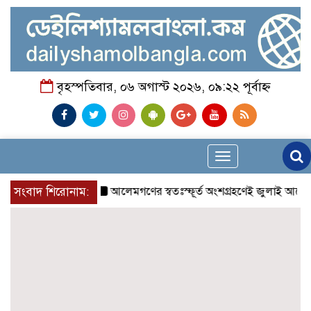
বৃহস্পতিবার, ০৬ অগাস্ট ২০২৬, ০৯:২২ পূর্বাহ্ন
Toggle
navigation
সংবাদ শিরোনাম:
আলেমগণের স্বতঃস্ফূর্ত অংশগ্রহণেই জুলাই আন্দোলন সফ