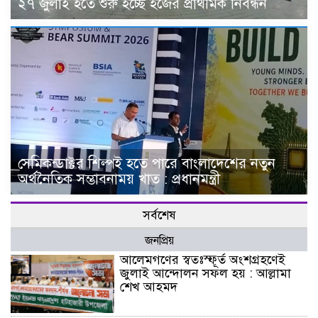
২৭ জুলাই হতে শুরু হচ্ছে হজের প্রাথমিক নিবন্ধন
সেমিকন্ডাক্টর শিল্পই হতে পারে বাংলাদেশের নতুন
অর্থনৈতিক সম্ভাবনাময় খাত : প্রধানমন্ত্রী
সর্বশেষ
জনপ্রিয়
আলেমগণের স্বতঃস্ফূর্ত অংশগ্রহণেই
জুলাই আন্দোলন সফল হয় : আল্লামা
শেখ আহমদ