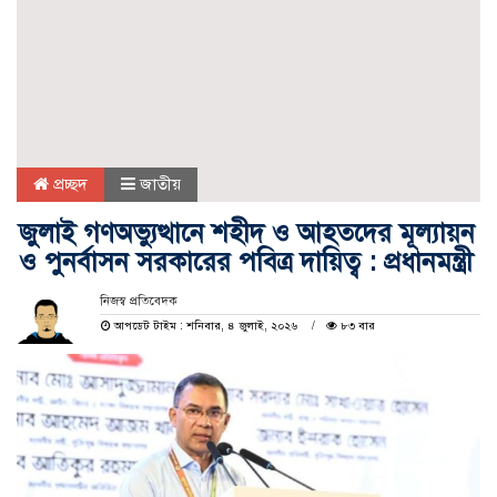
প্রচ্ছদ
জাতীয়
জুলাই গণঅভ্যুত্থানে শহীদ ও আহতদের মূল্যায়ন
ও পুনর্বাসন সরকারের পবিত্র দায়িত্ব : প্রধানমন্ত্রী
নিজস্ব প্রতিবেদক
আপডেট টাইম : শনিবার, ৪ জুলাই, ২০২৬
৮৩ বার