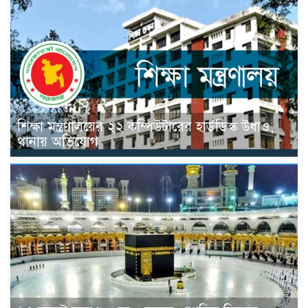
শিক্ষা মন্ত্রণালয়ের ২২ কম্পিউটারের হার্ডডিস্ক উধাও,
থানায় অভিযোগ