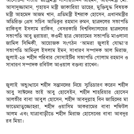
আলোচনা সভায় স্বরাষ্ট্রমন্ত্রী সালাহউদ্দিন আহমদ, আইনমন্ত্রী মো.
আসাদুজ্জামান, গৃহায়ন মন্ত্রী জাকারিয়া তাহের, মুক্তিযুদ্ধ বিষয়ক
মন্ত্রী আহমেদ আজম খান, প্রতিমন্ত্রী ইশরাক হোসেন, প্রধানমন্ত্রীর
অতিরিক্ত প্রেস সচিব আতিকুর রহমান রুমন, ছাত্রদলের সভাপতি
রাকিবুল ইসলাম রাকিব, বেসরকারি বিশ্ববিদ্যালয়ের ছাত্রদলের
সভাপতি আবু হুরায়রা, কওমী ছাত্র ফোরামের সভাপতি মাওলানা
জামিল সিদ্দিকী, আয়োজক সংগঠন ‘আমরা জুলাই যোদ্ধা’র
সভাপতি আমিনুল ইসলাম ইমন, সাধারণ সম্পাদক আল মিরাজ,
জুলাই-২৪ শহীদ পরিবার সোসাইটির সভাপতি গোলাম রহমান ও
সাধারণ সম্পাদক রবিউল আওয়াল বক্তব্য রাখেন।
জুলাই অভ্যুত্থানে শহীদ সন্তানদের নিয়ে স্মৃতিচারণ করেন শহীদ
আবু সাঈদের ভাই আবু হোসেইন, শহীদ শাহরিয়ার হোসেন
আলভীর বাবা আবুল হোসেন, শহীদ আবদুল্লাহ বিন জাহিদের মা
ফাতেমাতুজ্জোহরা, শহীদ ওয়াসিম আকরামের বাবা শফিউল
আলম এবং যাত্রাবাড়ীতে শহীদ মিরাজ হোসেনের বাবা আবদুর
রব মিয়া।