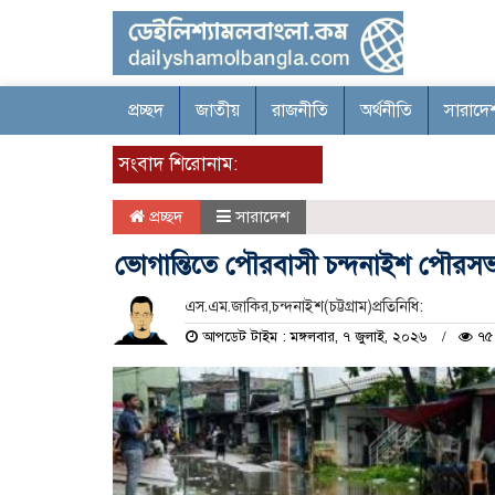
প্রচ্ছদ
জাতীয়
রাজনীতি
অর্থনীতি
সারাদে
সংবাদ শিরোনাম:
প্রচ্ছদ
সারাদেশ
ভোগান্তিতে পৌরবাসী চন্দনাইশ পৌরসভ
এস.এম.জাকির,চন্দনাইশ(চট্টগ্রাম)প্রতিনিধি:
আপডেট টাইম : মঙ্গলবার, ৭ জুলাই, ২০২৬
৭৫ 