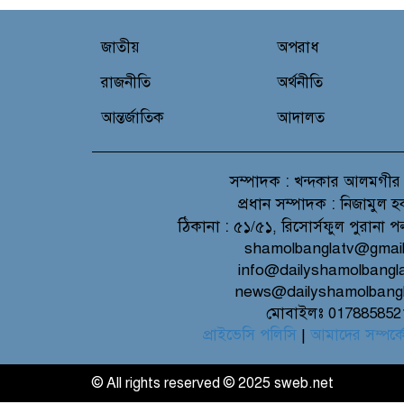
জাতীয়
অপরাধ
রাজনীতি
অর্থনীতি
আন্তর্জাতিক
আদালত
সম্পাদক :
খন্দকার আলমগীর
প্রধান সম্পাদক :
নিজামুল হ
ঠিকানা :
৫১/৫১, রিসোর্সফুল পুরানা প
shamolbanglatv@gmai
info@dailyshamolbangl
news@dailyshamolbang
মোবাইলঃ 017885852
প্রাইভেসি পলিসি
|
আমাদের সম্পর্ক
© All rights reserved © 2025 sweb.net