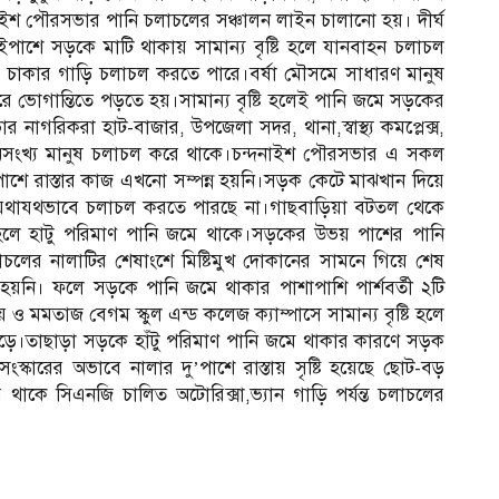
 পৌরসভার পানি চলাচলের সঞ্চালন লাইন চালানো হয়। দীর্ঘ
পাশে সড়কে মাটি থাকায় সামান্য বৃষ্টি হলে যানবাহন চলাচল
াকার গাড়ি চলাচল করতে পারে।বর্ষা মৌসমে সাধারণ মানুষ
ভোগান্তিতে পড়তে হয়।সামান্য বৃষ্টি হলেই পানি জমে সড়কের
রিকরা হাট-বাজার, উপজেলা সদর, থানা,স্বাস্থ্য কমপ্লেক্স,
েশার অসংখ্য মানুষ চলাচল করে থাকে।চন্দনাইশ পৌরসভার এ সকল
াশে রাস্তার কাজ এখনো সম্পন্ন হয়নি।সড়ক কেটে মাঝখান দিয়ে
ি যথাযথভাবে চলাচল করতে পারছে না।গাছবাড়িয়া বটতল থেকে
টি হলে হাটু পরিমাণ পানি জমে থাকে।সড়কের উভয় পাশের পানি
ের নালাটির শেষাংশে মিষ্টিমুখ দোকানের সামনে গিয়ে শেষ
হয়নি। ফলে সড়কে পানি জমে থাকার পাশাপাশি পার্শবর্তী ২টি
লয় ও মমতাজ বেগম স্কুল এন্ড কলেজ ক্যাম্পাসে সামান্য বৃষ্টি হলে
হয়ে পড়ে।তাছাড়া সড়কে হাঁটু পরিমাণ পানি জমে থাকার কারণে সড়ক
ংস্কারের অভাবে নালার দু’পাশে রাস্তায় সৃষ্টি হয়েছে ছোট-বড়
ে থাকে সিএনজি চালিত অটোরিক্সা,ভ্যান গাড়ি পর্যন্ত চলাচলের