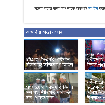
মন্তব্য করার জন্য আপনাকে অবশ্যই
লগইন
করত
এ জাতীয় আরো সংবাদ
নৃত্য, গান
চট্টগ্রামে সিএনজি স্টেশনে
রবীন্দ্রনাথ
চাঁদাবাজি অভিযোগে মিছিল
দিবস শ্রদ্ধ
নবীনগরে 
গণসংযোগ : মানুষ ব্যক্তি বা
ছাত্রসেন
দল নয়, নীতিগত পরিবর্তন
পবিত্র ঈদে
চায় -শাহজালাল
উপলক্ষে স্