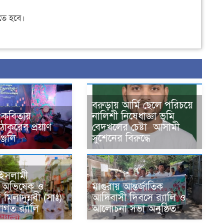
ে হবে।
বরুড়ায় আর্মি ছেলে পরিচয়ে
, কবিতায়
নালিশী নিষেধাজ্ঞা ভূমি
 ঠাকুরের প্রয়াণ
বেদখলের চেষ্টা আসামী
াঞ্জলি
সুশেনের বিরুদ্ধে
ইসলামী
ার অভিষেক ও
মাগুরায় আন্তর্জাতিক
 মিলাদুন্নবী (সাঃ)
আদিবাসী দিবসে র‍্যালি ও
বাগত র‍্যালি
আলোচনা সভা অনুষ্ঠিত