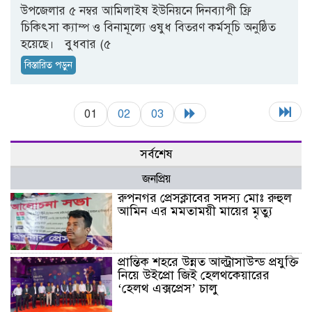
উপজেলার ৫ নম্বর আমিলাইষ ইউনিয়নে দিনব্যাপী ফ্রি
চিকিৎসা ক্যাম্প ও বিনামূল্যে ওষুধ বিতরণ কর্মসূচি অনুষ্ঠিত
হয়েছে। বুধবার (৫
বিস্তারিত পড়ুন
01
02
03
সর্বশেষ
জনপ্রিয়
রুপনগর প্রেসক্লাবের সদস্য মোঃ রুহুল
আমিন এর মমতাময়ী মায়ের মৃত্যু
প্রান্তিক শহরে উন্নত আল্ট্রাসাউন্ড প্রযুক্তি
নিয়ে উইপ্রো জিই হেলথকেয়ারের
‘হেলথ এক্সপ্রেস’ চালু