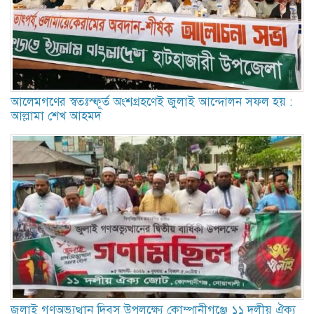
আলেমগণের স্বতঃস্ফূর্ত অংশগ্রহণেই জুলাই আন্দোলন সফল হয় :
আল্লামা শেখ আহমদ
জুলাই গণঅভ্যুত্থান দিবস উপলক্ষ্যে কোম্পানীগঞ্জে ১১ দলীয় ঐক্য