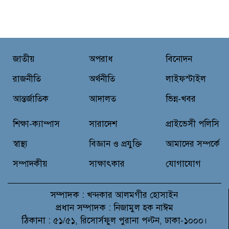
“স্পেশাল ট্রাইব্যুনালে জুলাই গণহত্যার
বিচার করেন, জনগণ আপনাদের ছাড়বে
না: সাক্কু
জাতীয়
অপরাধ
বিনোদন
ভাষা সৈনিক অজিত গুহ মহাবিদ্যালয়ে
জুলাই গণঅভ্যুত্থান দিবসের আলোচনা
রাজনীতি
অর্থনীতি
লাইফস্টাইল
সভা ও পুরস্কার বিতরণ
আন্তর্জাতিক
আদালত
ভিন্ন-খবর
বন্যাদুর্গত মানুষের পাশে পার্কভিউ
হাসপাতাল আমিলাইষে ফ্রি চিকিৎসা
শিক্ষা-ক্যাম্পাস
সারাদেশ
প্রাইভেসী পলিসি
ক্যাম্পে ২ হাজার রোগীকে সেবা,
বিনামূল্যে ওষুধ বিতরণ
স্বাস্থ্য
বিজ্ঞান ও প্রযুক্তি
আমাদের সম্পর্কে
সম্পাদকীয়
সাক্ষাৎকার
যোগাযোগ
সম্পাদক :
খন্দকার আলমগীর হোসাইন
প্রধান সম্পাদক :
নিজামুল হক নাঈম
ঠিকানা :
৫১/৫১, রিসোর্সফুল পুরানা পল্টন, ঢাকা-১০০০।