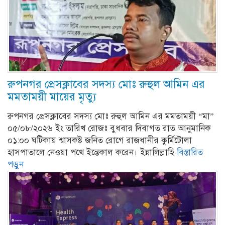
রুপনগর প্রেসক্লাবের সদস্য মোঃ রুহুল আমিন এর
মমতাময়ী মায়ের মৃত্যু
রুপনগর প্রেসক্লাবের সদস্য মোঃ রুহুল আমিন এর মমতাময়ী “মা”
০৫/০৮/২০২৬ ইং তারিখ রোজঃ বুধবার দিবাগত রাত আনুমানিক
০১:০০ ঘটিকায় শ্বাসকষ্ট জনিত রোগে রাজধানীর কুর্মিটোলা
হাসপাতালে নেওয়া পথে ইন্তেকাল করেন। ইন্নালিল্লাহি
বিস্তারিত
পড়ুন