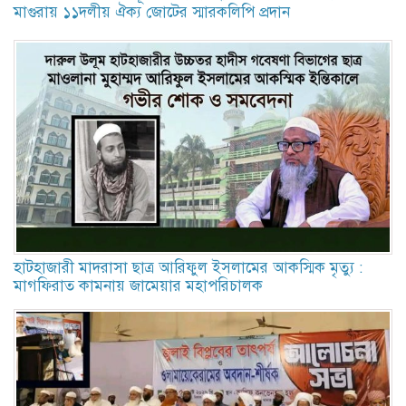
মাগুরায় ১১দলীয় ঐক্য জোটের স্মারকলিপি প্রদান
হাটহাজারী মাদরাসা ছাত্র আরিফুল ইসলামের আকস্মিক মৃত্যু :
মাগফিরাত কামনায় জামেয়ার মহাপরিচালক