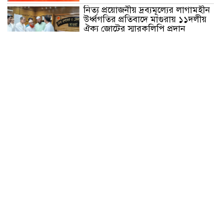
নিত্য প্রয়োজনীয় দ্রব্যমূল্যের লাগামহীন
উর্ধ্বগতির প্রতিবাদে মাগুরায় ১১দলীয়
ঐক্য জোটের স্মারকলিপি প্রদান
হাটহাজারী মাদরাসা ছাত্র আরিফুল
ইসলামের আকস্মিক মৃত্যু : মাগফিরাত
কামনায় জামেয়ার মহাপরিচালক
আলেমগণের স্বতঃস্ফূর্ত অংশগ্রহণেই
জুলাই আন্দোলন সফল হয় : আল্লামা
শেখ আহমদ
জুলাই গণঅভ্যুত্থান দিবস উপলক্ষ্যে
কোম্পানীগঞ্জে ১১ দলীয় ঐক্য জোটের
গণমিছিল ও সমাবেশ অনুষ্ঠিত
কোম্পানীগঞ্জে জুলাই গনঅভ্যুত্থান দিবস
২০২৬ উপলক্ষে আলোচনা সভা ও
বিশেষ মোনাজাত