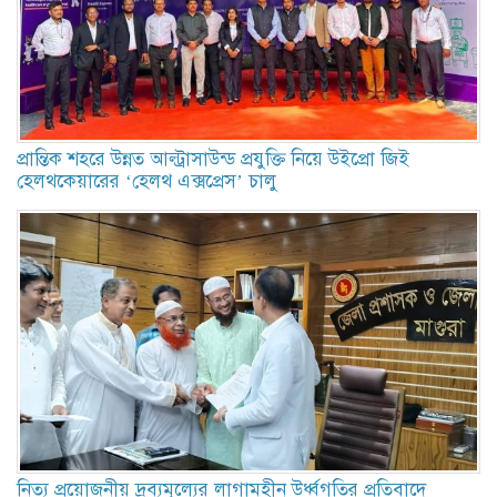
প্রান্তিক শহরে উন্নত আল্ট্রাসাউন্ড প্রযুক্তি নিয়ে উইপ্রো জিই
হেলথকেয়ারের ‘হেলথ এক্সপ্রেস’ চালু
নিত্য প্রয়োজনীয় দ্রব্যমূল্যের লাগামহীন উর্ধ্বগতির প্রতিবাদে