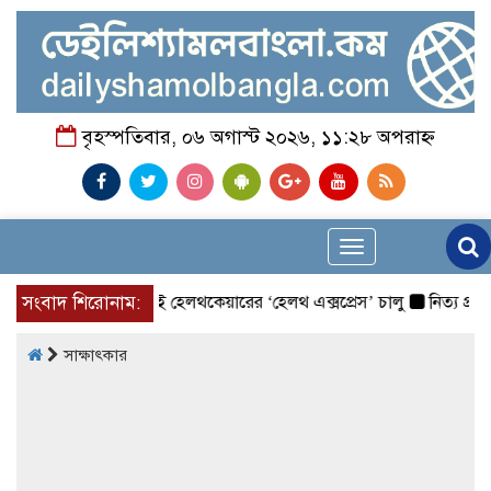
বৃহস্পতিবার, ০৬ অগাস্ট ২০২৬, ১১:২৮ অপরাহ্ন
Toggle
navigation
্রযুক্তি নিয়ে উইপ্রো জিই হেলথকেয়ারের ‘হেলথ এক্সপ্রেস’ চালু
সংবাদ শিরোনাম:
নিত্য প্রয়োজনীয় 
সাক্ষাৎকার