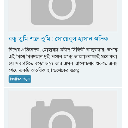
বন্ধু তুমি শত্রু তুমি : সোয়েবুল হাসান অভিক
বিশেষ প্রতিবেদক, মোহাম্মদ অলিদ সিদ্দিকী তালুকদার| অশান্ত
এই বিশ্বে বিবদমান দুই পক্ষের মধ্যে আলোচনাকেই মনে করা
হয় সবচাইতে বড়ো অস্ত্র। আর এসব আলোচনার শুরুতে এবং
শেষে একটি আন্তরিক হ্যান্ডশেকের গুরুত্ব
বিস্তারিত পড়ুন