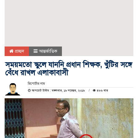
প্রচ্ছদ
আন্তর্জাতিক
সময়মতো স্কুলে যাননি প্রধান শিক্ষক, খুঁটির সঙ্গে
বেঁধে রাখল এলাকাবাসী
রিপোর্টার নাম
আপডেট টাইম : মঙ্গলবার, ১৯ নভেম্বর, ২০১৯
৪৮৯ বার