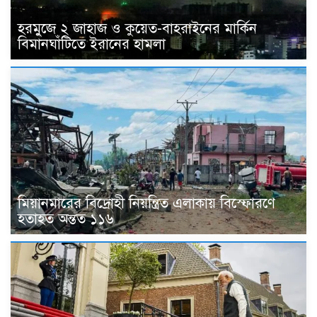
হরমুজে ২ জাহাজ ও কুয়েত-বাহরাইনের মার্কিন
বিমানঘাঁটিতে ইরানের হামলা
মিয়ানমারের বিদ্রোহী নিয়ন্ত্রিত এলাকায় বিস্ফোরণে
হতাহত অন্তত ১১৬