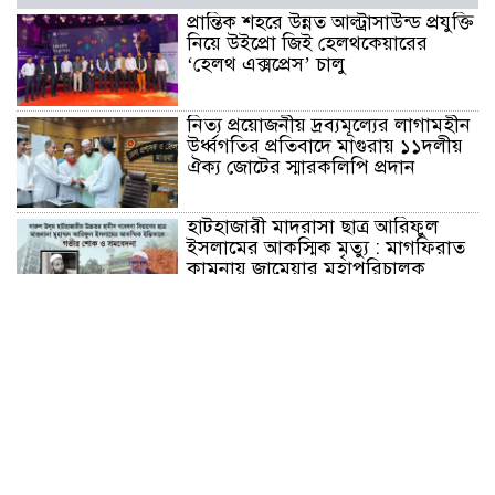
প্রান্তিক শহরে উন্নত আল্ট্রাসাউন্ড প্রযুক্তি
নিয়ে উইপ্রো জিই হেলথকেয়ারের
‘হেলথ এক্সপ্রেস’ চালু
নিত্য প্রয়োজনীয় দ্রব্যমূল্যের লাগামহীন
উর্ধ্বগতির প্রতিবাদে মাগুরায় ১১দলীয়
ঐক্য জোটের স্মারকলিপি প্রদান
হাটহাজারী মাদরাসা ছাত্র আরিফুল
ইসলামের আকস্মিক মৃত্যু : মাগফিরাত
কামনায় জামেয়ার মহাপরিচালক
আলেমগণের স্বতঃস্ফূর্ত অংশগ্রহণেই
জুলাই আন্দোলন সফল হয় : আল্লামা
শেখ আহমদ
জুলাই গণঅভ্যুত্থান দিবস উপলক্ষ্যে
কোম্পানীগঞ্জে ১১ দলীয় ঐক্য জোটের
গণমিছিল ও সমাবেশ অনুষ্ঠিত