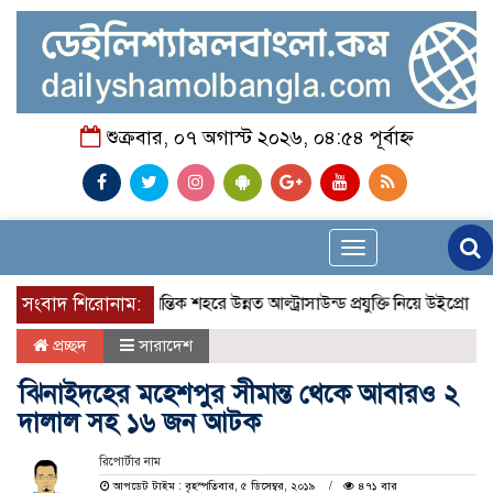
শুক্রবার, ০৭ অগাস্ট ২০২৬, ০৪:৫৪ পূর্বাহ্ন
Toggle
navigation
সংবাদ শিরোনাম:
প্রান্তিক শহরে উন্নত আল্ট্রাসাউন্ড প্রযুক্তি নিয়ে উইপ্রো জিই
প্রচ্ছদ
সারাদেশ
ঝিনাইদহের মহেশপুর সীমান্ত থেকে আবারও ২
দালাল সহ ১৬ জন আটক
রিপোর্টার নাম
আপডেট টাইম : বৃহস্পতিবার, ৫ ডিসেম্বর, ২০১৯
৪৭১ বার