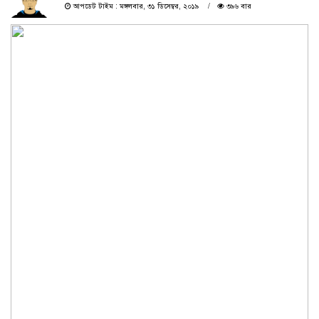
আপডেট টাইম : মঙ্গলবার, ৩১ ডিসেম্বর, ২০১৯
৩৯৬ বার