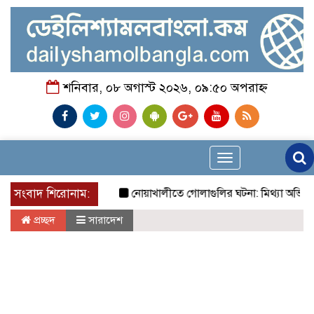
শনিবার, ০৮ অগাস্ট ২০২৬, ০৯:৫০ অপরাহ্ন
Toggle
navigation
সংবাদ শিরোনাম:
নোয়াখালীতে গোলাগুলির ঘটনা: মিথ্যা অভিযোগে প্রতিব
প্রচ্ছদ
সারাদেশ