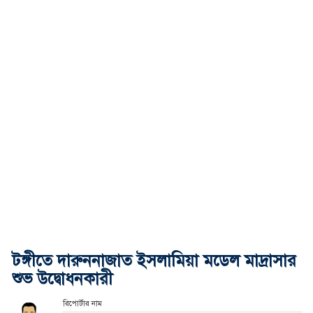
টঙ্গীতে দারুননাজাত ইসলামিয়া মডেল মাদ্রাসার
শুভ উদ্বোধনকারী
রিপোর্টার নাম