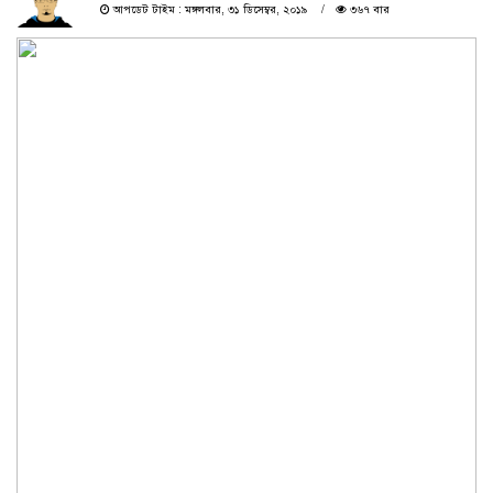
আপডেট টাইম : মঙ্গলবার, ৩১ ডিসেম্বর, ২০১৯
৩৬৭ বার