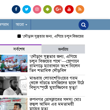
অপরাধ
আরো
‘দৌড়ান সুস্থতার জন্য, এগিয়ে চলুন বিজয়ের পথে’—স্লোগানে রামগড়
সর্বশেষ
জনপ্রিয়
‘দৌড়ান সুস্থতার জন্য, এগিয়ে
চলুন বিজয়ের পথে’—স্লোগানে
রামগড়ে ম্যারাথনে অংশ নিলেন
তিন শতাধিক দৌড়বিদ
মাগুরায় লোডশেডিংয়ের গরম
থেকে বাঁচতে মসজিদের ছাদে উঠে
বিদ্যুৎস্পৃষ্টে মুয়াজ্জিনের মৃত্যু!
রুপনগর প্রেসক্লাবের সদস্য মোঃ
রুহুল আমিন এর মমতাময়ী
মায়ের মৃত্যু