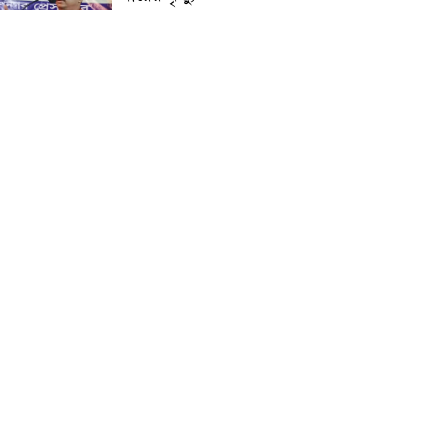
প্রান্তিক শহরে উন্নত আল্ট্রাসাউন্ড
প্রযুক্তি নিয়ে উইপ্রো জিই
হেলথকেয়ারের ‘হেলথ এক্সপ্রেস’
চালু
নিত্য প্রয়োজনীয় দ্রব্যমূল্যের
লাগামহীন উর্ধ্বগতির প্রতিবাদে
মাগুরায় ১১দলীয় ঐক্য জোটের
স্মারকলিপি প্রদান
হাটহাজারী মাদরাসা ছাত্র
আরিফুল ইসলামের আকস্মিক
মৃত্যু : মাগফিরাত কামনায়
জামেয়ার মহাপরিচালক
আলেমগণের স্বতঃস্ফূর্ত
অংশগ্রহণেই জুলাই আন্দোলন
সফল হয় : আল্লামা শেখ আহমদ
জুলাই গণঅভ্যুত্থান দিবস
উপলক্ষ্যে কোম্পানীগঞ্জে ১১ দলীয়
ঐক্য জোটের গণমিছিল ও
সমাবেশ অনুষ্ঠিত