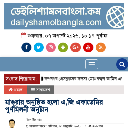
শুক্রবার, ০৭ অগাস্ট ২০২৬, ১০:১৭ পূর্বাহ্ন
Toggle
navigation
সংবাদ শিরোনাম:
রুপনগর প্রেসক্লাবের সদস্য মোঃ রুহুল আমিন এর মমতাময়ী
প্রচ্ছদ
সারাদেশ
মাগুরায় অনুষ্ঠিত হলো এ,জি একাডেমির
পুর্ণমিলনী অনুষ্টান
রিপোর্টার নাম
আপডেট টাইম : শনিবার, ২৫ জানুয়ারি, ২০২০
৪৬৬ বার