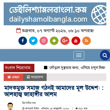
শুক্রবার, ০৭ অগাস্ট ২০২৬, ০৬:১০ অপরাহ্ন
Toggle
navigation
সংবাদ শিরোনাম:
‘দৌড়ান সুস্থতার জন্য, এগিয়ে চলুন বিজয়ের প
প্রচ্ছদ
সারাদেশ
মাদকমুক্ত সমাজ গঠনই আমাদের মূল উদ্দেশ্য :
আলহাজ্ব জাহাঙ্গীর আলম
রিপোর্টার নাম
আপডেট টাইম : রবিবার, ১৯ জানুয়ারি, ২০২০
৫১৮ বার