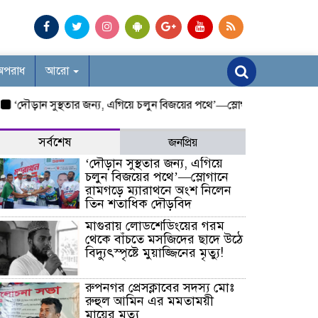
অপরাধ
আরো
ৌড়ান সুস্থতার জন্য, এগিয়ে চলুন বিজয়ের পথে’—স্লোগানে রামগড়ে ম্যারাথন
সর্বশেষ
জনপ্রিয়
‘দৌড়ান সুস্থতার জন্য, এগিয়ে
চলুন বিজয়ের পথে’—স্লোগানে
রামগড়ে ম্যারাথনে অংশ নিলেন
তিন শতাধিক দৌড়বিদ
মাগুরায় লোডশেডিংয়ের গরম
থেকে বাঁচতে মসজিদের ছাদে উঠে
বিদ্যুৎস্পৃষ্টে মুয়াজ্জিনের মৃত্যু!
রুপনগর প্রেসক্লাবের সদস্য মোঃ
রুহুল আমিন এর মমতাময়ী
মায়ের মৃত্যু