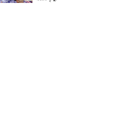
প্রান্তিক শহরে উন্নত আল্ট্রাসাউন্ড
প্রযুক্তি নিয়ে উইপ্রো জিই
হেলথকেয়ারের ‘হেলথ এক্সপ্রেস’
চালু
নিত্য প্রয়োজনীয় দ্রব্যমূল্যের
লাগামহীন উর্ধ্বগতির প্রতিবাদে
মাগুরায় ১১দলীয় ঐক্য জোটের
স্মারকলিপি প্রদান
হাটহাজারী মাদরাসা ছাত্র
আরিফুল ইসলামের আকস্মিক
মৃত্যু : মাগফিরাত কামনায়
জামেয়ার মহাপরিচালক
আলেমগণের স্বতঃস্ফূর্ত
অংশগ্রহণেই জুলাই আন্দোলন
সফল হয় : আল্লামা শেখ আহমদ
জুলাই গণঅভ্যুত্থান দিবস
উপলক্ষ্যে কোম্পানীগঞ্জে ১১ দলীয়
ঐক্য জোটের গণমিছিল ও
সমাবেশ অনুষ্ঠিত