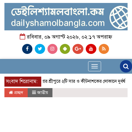
রবিবার, ০৯ অগাস্ট ২০২৬, ০২:১৭ অপরাহ্ন
Toggle
navigation
সংবাদ শিরোনাম:
মাগুরার শ্রীপুরে ২টি সার ও কীটনাশকের দোকানে দুর্ধর্ষ চুরি
ন
প্রচ্ছদ
জাতীয়