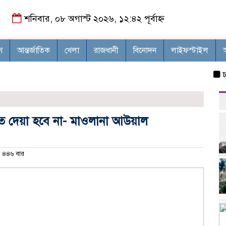
শনিবার, ০৮ অগাস্ট ২০২৬, ১২:৪২ পূর্বাহ্ন
শ
আন্তর্জাতিক
খেলা
রাজধানী
বিনোদন
লাইফস্টাইল
চন্দনা
তে দেয়া হবে না- মাওলানা আউয়াল
৪৪৬ বার