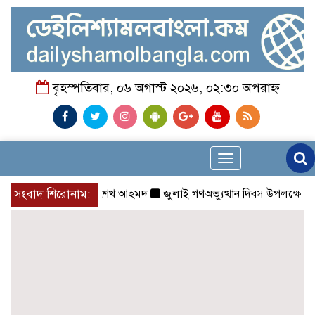
বৃহস্পতিবার, ০৬ অগাস্ট ২০২৬, ০২:৩০ অপরাহ্ন
Toggle
navigation
 সফল হয় : আল্লামা শেখ আহমদ
সংবাদ শিরোনাম:
জুলাই গণঅভ্যুত্থান দিবস উপলক্ষ্যে কোম্