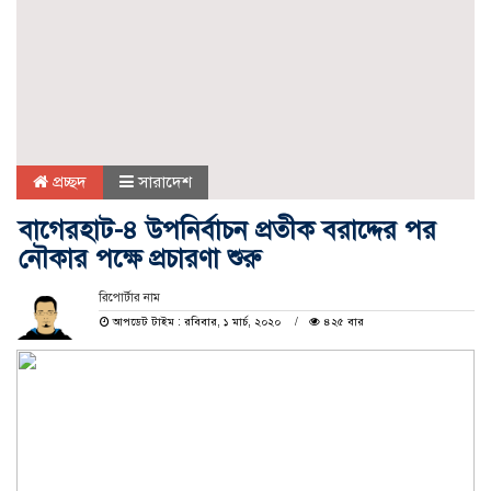
প্রচ্ছদ
সারাদেশ
বাগেরহাট-৪ উপনির্বাচন প্রতীক বরাদ্দের পর
নৌকার পক্ষে প্রচারণা শুরু
রিপোর্টার নাম
আপডেট টাইম : রবিবার, ১ মার্চ, ২০২০
৪২৫ বার