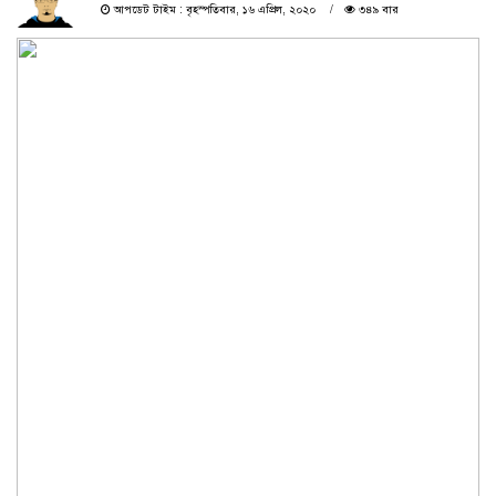
আপডেট টাইম : বৃহস্পতিবার, ১৬ এপ্রিল, ২০২০
৩৪৯ বার