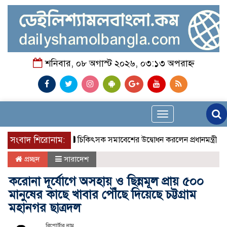
শনিবার, ০৮ অগাস্ট ২০২৬, ০৩:১৩ অপরাহ্ন
Toggle
navigation
সংবাদ শিরোনাম:
চিকিৎসক সমাবেশের উদ্বোধন করলেন প্রধানমন্ত্রী
চন্দন
প্রচ্ছদ
সারাদেশ
করোনা দূর্যোগে অসহায় ও ছিন্নমূল প্রায় ৫০০
মানুষের কাছে খাবার পৌঁছে দিয়েছে চট্টগ্রাম
মহানগর ছাত্রদল
রিপোর্টার নাম