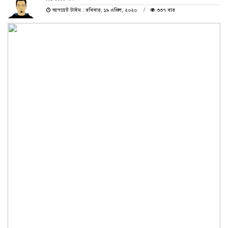
আপডেট টাইম : রবিবার, ১৯ এপ্রিল, ২০২০
৩৩৭ বার