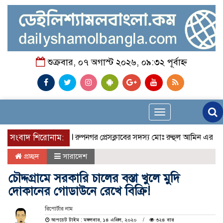
শুক্রবার, ০৭ অগাস্ট ২০২৬, ০৯:৩২ পূর্বাহ্ন
Toggle
navigation
সংবাদ শিরোনাম:
রুপনগর প্রেসক্লাবের সদস্য মোঃ রুহুল আমিন এর মমতাময়ী 
প্রচ্ছদ
সারাদেশ
চৌদ্দগ্রামে সরকারি চালের বস্তা খুলে মুদি
দোকানের গোডাউনে রেখে বিক্রি!
রিপোর্টার নাম
আপডেট টাইম : মঙ্গলবার, ১৪ এপ্রিল, ২০২০
৩২৪ বার