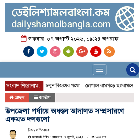
শুক্রবার, ০৭ অগাস্ট ২০২৬, ০৯:২৪ অপরাহ্ন
Toggle
navigation
স্থতার জন্য, এগিয়ে চলুন বিজয়ের পথে’—স্লোগানে রামগড়ে ম্যারাথনে অংশ ন
সংবাদ শিরোনাম:
প্রচ্ছদ
জাতীয়
উপজেলা পর্যায়ে অধস্তন আদালত সম্প্রসারণে
একমত দলগুলো
নিজস্ব প্রতিবেদক
আপডেট টাইম : সোমবার, ৭ জুলাই, ২০২৫
১২৩ বার