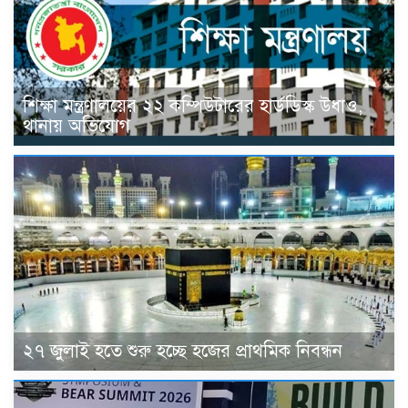
শিক্ষা মন্ত্রণালয়ের ২২ কম্পিউটারের হার্ডডিস্ক উধাও,
থানায় অভিযোগ
২৭ জুলাই হতে শুরু হচ্ছে হজের প্রাথমিক নিবন্ধন