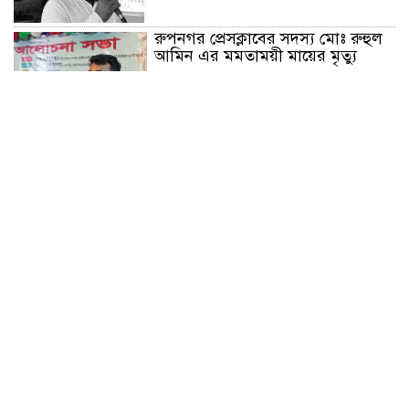
রুপনগর প্রেসক্লাবের সদস্য মোঃ রুহুল
আমিন এর মমতাময়ী মায়ের মৃত্যু
প্রান্তিক শহরে উন্নত আল্ট্রাসাউন্ড প্রযুক্তি
নিয়ে উইপ্রো জিই হেলথকেয়ারের
‘হেলথ এক্সপ্রেস’ চালু
নিত্য প্রয়োজনীয় দ্রব্যমূল্যের লাগামহীন
উর্ধ্বগতির প্রতিবাদে মাগুরায় ১১দলীয়
ঐক্য জোটের স্মারকলিপি প্রদান
হাটহাজারী মাদরাসা ছাত্র আরিফুল
ইসলামের আকস্মিক মৃত্যু : মাগফিরাত
কামনায় জামেয়ার মহাপরিচালক
আলেমগণের স্বতঃস্ফূর্ত অংশগ্রহণেই
জুলাই আন্দোলন সফল হয় : আল্লামা