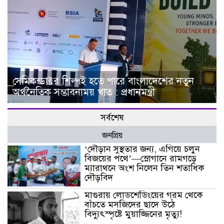
সেমিকন্ডাক্টর শিল্পই হতে পারে বাংলাদেশের নতুন
অর্থনৈতিক সম্ভাবনাময় খাত : প্রধানমন্ত্রী
সর্বশেষ
জনপ্রিয়
‘দৌড়ান সুস্থতার জন্য, এগিয়ে চলুন
বিজয়ের পথে’—স্লোগানে রামগড়ে
ম্যারাথনে অংশ নিলেন তিন শতাধিক
দৌড়বিদ
মাগুরায় লোডশেডিংয়ের গরম থেকে
বাঁচতে মসজিদের ছাদে উঠে
বিদ্যুৎস্পৃষ্টে মুয়াজ্জিনের মৃত্যু!