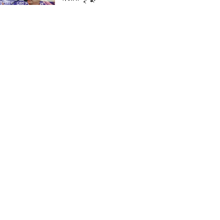
প্রান্তিক শহরে উন্নত আল্ট্রাসাউন্ড
প্রযুক্তি নিয়ে উইপ্রো জিই
হেলথকেয়ারের ‘হেলথ এক্সপ্রেস’
চালু
নিত্য প্রয়োজনীয় দ্রব্যমূল্যের
লাগামহীন উর্ধ্বগতির প্রতিবাদে
মাগুরায় ১১দলীয় ঐক্য জোটের
স্মারকলিপি প্রদান
হাটহাজারী মাদরাসা ছাত্র
আরিফুল ইসলামের আকস্মিক
মৃত্যু : মাগফিরাত কামনায়
জামেয়ার মহাপরিচালক
আলেমগণের স্বতঃস্ফূর্ত
অংশগ্রহণেই জুলাই আন্দোলন
সফল হয় : আল্লামা শেখ আহমদ
জুলাই গণঅভ্যুত্থান দিবস
উপলক্ষ্যে কোম্পানীগঞ্জে ১১ দলীয়
ঐক্য জোটের গণমিছিল ও
সমাবেশ অনুষ্ঠিত