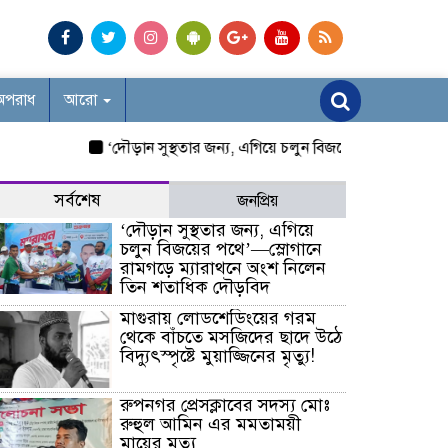
অপরাধ
আরো
‘দৌড়ান সুস্থতার জন্য, এগিয়ে চলুন বিজয়ের পথে’—স্লোগানে র
সর্বশেষ
জনপ্রিয়
‘দৌড়ান সুস্থতার জন্য, এগিয়ে
চলুন বিজয়ের পথে’—স্লোগানে
রামগড়ে ম্যারাথনে অংশ নিলেন
তিন শতাধিক দৌড়বিদ
মাগুরায় লোডশেডিংয়ের গরম
থেকে বাঁচতে মসজিদের ছাদে উঠে
বিদ্যুৎস্পৃষ্টে মুয়াজ্জিনের মৃত্যু!
রুপনগর প্রেসক্লাবের সদস্য মোঃ
রুহুল আমিন এর মমতাময়ী
মায়ের মৃত্যু