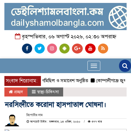
বৃহস্পতিবার, ০৬ অগাস্ট ২০২৬, ০২:৩০ অপরাহ্ন
Toggle
navigation
১ দলীয় ঐক্য জোটের গণমিছিল ও সমাবেশ অনুষ্ঠিত
সংবাদ শিরোনাম:
কোম্পানীগঞ্জে জুলাই গ
প্রচ্ছদ
স্বাস্থ্য-চিকিৎসা
নরসিংদীতে করোনা হাসপাতাল ঘোষনা।
রিপোর্টার নাম
আপডেট টাইম : মঙ্গলবার, ১৪ এপ্রিল, ২০২০
৩৭৭ বার