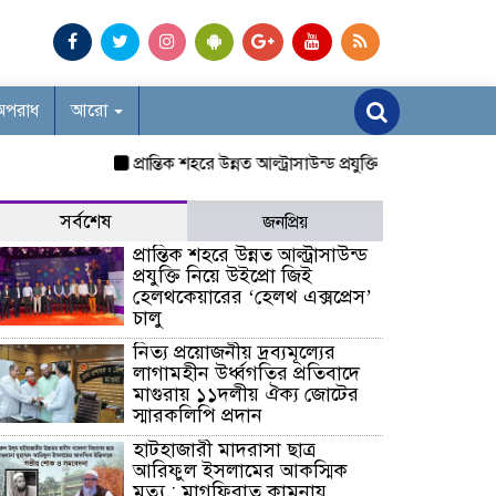
অপরাধ
আরো
প্রান্তিক শহরে উন্নত আল্ট্রাসাউন্ড প্রযুক্তি নিয়ে উইপ্রো জিই হে
সর্বশেষ
জনপ্রিয়
প্রান্তিক শহরে উন্নত আল্ট্রাসাউন্ড
প্রযুক্তি নিয়ে উইপ্রো জিই
হেলথকেয়ারের ‘হেলথ এক্সপ্রেস’
চালু
নিত্য প্রয়োজনীয় দ্রব্যমূল্যের
লাগামহীন উর্ধ্বগতির প্রতিবাদে
মাগুরায় ১১দলীয় ঐক্য জোটের
স্মারকলিপি প্রদান
হাটহাজারী মাদরাসা ছাত্র
আরিফুল ইসলামের আকস্মিক
মৃত্যু : মাগফিরাত কামনায়