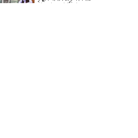
জামেয়ার মহাপরিচালক
আলেমগণের স্বতঃস্ফূর্ত
অংশগ্রহণেই জুলাই আন্দোলন
সফল হয় : আল্লামা শেখ আহমদ
জুলাই গণঅভ্যুত্থান দিবস
উপলক্ষ্যে কোম্পানীগঞ্জে ১১ দলীয়
ঐক্য জোটের গণমিছিল ও
সমাবেশ অনুষ্ঠিত
কোম্পানীগঞ্জে জুলাই গনঅভ্যুত্থান
দিবস ২০২৬ উপলক্ষে আলোচনা
সভা ও বিশেষ মোনাজাত
“স্পেশাল ট্রাইব্যুনালে জুলাই
গণহত্যার বিচার করেন, জনগণ
আপনাদের ছাড়বে না: সাক্কু
ভাষা সৈনিক অজিত গুহ
মহাবিদ্যালয়ে জুলাই গণঅভ্যুত্থান
দিবসের আলোচনা সভা ও
পুরস্কার বিতরণ