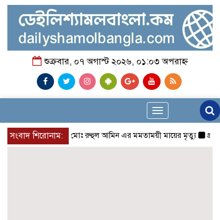
শুক্রবার, ০৭ অগাস্ট ২০২৬, ০১:০৩ অপরাহ্ন
Toggle
navigation
 প্রেসক্লাবের সদস্য মোঃ রুহুল আমিন এর মমতাময়ী মায়ের মৃত্যু
সংবাদ শিরোনাম:
প্রান্তিক 