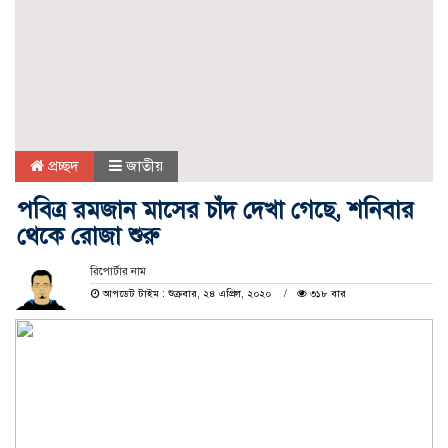
প্রচ্ছদ
জাতীয়
পবিত্র রমজান মাসের চাঁদ দেখা গেছে, শনিবার
থেকে রোজা শুরু
রিপোর্টার নাম
আপডেট টাইম : শুক্রবার, ২৪ এপ্রিল, ২০২০
৩১৮ বার