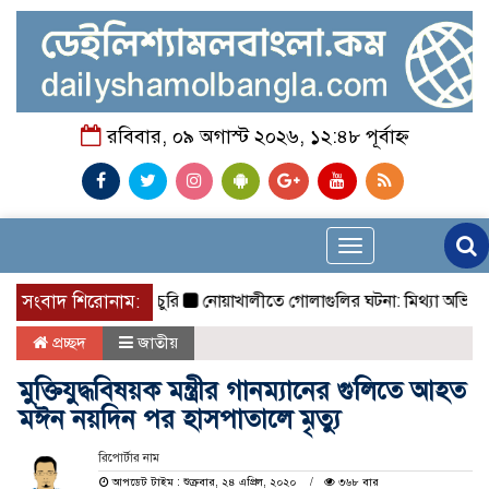
রবিবার, ০৯ অগাস্ট ২০২৬, ১২:৪৮ পূর্বাহ্ন
Toggle
navigation
ের দোকানে দুর্ধর্ষ চুরি
সংবাদ শিরোনাম:
নোয়াখালীতে গোলাগুলির ঘটনা: মিথ্যা অভিযোগে প্রতি
প্রচ্ছদ
জাতীয়
মুক্তিযুদ্ধবিষয়ক মন্ত্রীর গানম্যানের গুলিতে আহত
মঈন নয়দিন পর হাসপাতালে মৃত্যু
রিপোর্টার নাম
আপডেট টাইম : শুক্রবার, ২৪ এপ্রিল, ২০২০
৩৬৮ বার