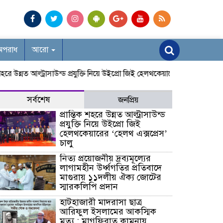
অপরাধ
আরো
উন্নত আল্ট্রাসাউন্ড প্রযুক্তি নিয়ে উইপ্রো জিই হেলথকেয়ারের ‘হেলথ এক্সপ্রেস’ চাল
সর্বশেষ
জনপ্রিয়
প্রান্তিক শহরে উন্নত আল্ট্রাসাউন্ড
প্রযুক্তি নিয়ে উইপ্রো জিই
হেলথকেয়ারের ‘হেলথ এক্সপ্রেস’
চালু
নিত্য প্রয়োজনীয় দ্রব্যমূল্যের
লাগামহীন উর্ধ্বগতির প্রতিবাদে
মাগুরায় ১১দলীয় ঐক্য জোটের
স্মারকলিপি প্রদান
হাটহাজারী মাদরাসা ছাত্র
আরিফুল ইসলামের আকস্মিক
মৃত্যু : মাগফিরাত কামনায়