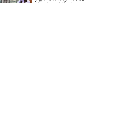
জামেয়ার মহাপরিচালক
আলেমগণের স্বতঃস্ফূর্ত
অংশগ্রহণেই জুলাই আন্দোলন
সফল হয় : আল্লামা শেখ আহমদ
জুলাই গণঅভ্যুত্থান দিবস
উপলক্ষ্যে কোম্পানীগঞ্জে ১১ দলীয়
ঐক্য জোটের গণমিছিল ও
সমাবেশ অনুষ্ঠিত
কোম্পানীগঞ্জে জুলাই গনঅভ্যুত্থান
দিবস ২০২৬ উপলক্ষে আলোচনা
সভা ও বিশেষ মোনাজাত
“স্পেশাল ট্রাইব্যুনালে জুলাই
গণহত্যার বিচার করেন, জনগণ
আপনাদের ছাড়বে না: সাক্কু
ভাষা সৈনিক অজিত গুহ
মহাবিদ্যালয়ে জুলাই গণঅভ্যুত্থান
দিবসের আলোচনা সভা ও
পুরস্কার বিতরণ