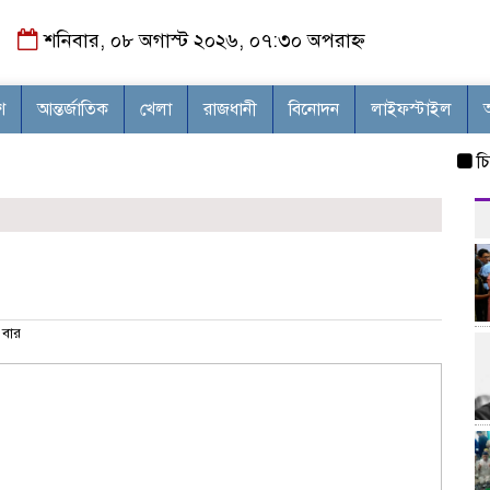
শনিবার, ০৮ অগাস্ট ২০২৬, ০৭:৩০ অপরাহ্ন
শ
আন্তর্জাতিক
খেলা
রাজধানী
বিনোদন
লাইফস্টাইল
চিকিৎসক 
বার