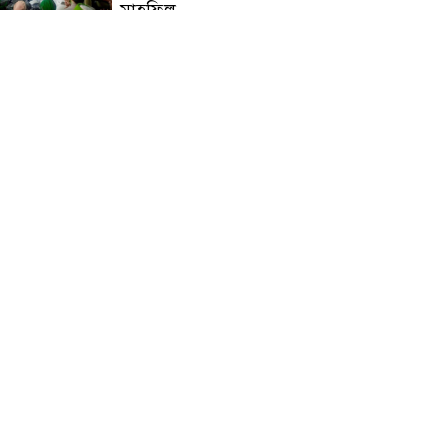
মাহফিল
চন্দনাইশে বিমরুলের কামড়ে
বৃদ্ধের মৃত্যু