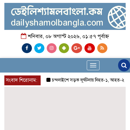
শনিবার, ০৮ অগাস্ট ২০২৬, ০১:৫৭ পূর্বাহ্ন
Toggle
navigation
সংবাদ শিরোনাম:
চন্দনাইশে সড়ক দূর্ঘটনায় নিহত-১, আহত-২
চন্দন