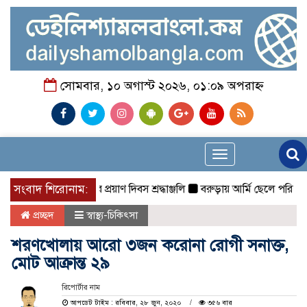
সোমবার, ১০ অগাস্ট ২০২৬, ০১:০৯ অপরাহ্ন
Toggle
navigation
় রবীন্দ্রনাথ ঠাকুরের প্রয়াণ দিবস শ্রদ্ধাঞ্জলি
সংবাদ শিরোনাম:
বরুড়ায় আর্মি ছেলে পরিচয়ে নালি
প্রচ্ছদ
স্বাস্থ্য-চিকিৎসা
শরণখোলায় আরো ৩জন করোনা রোগী সনাক্ত,
মোট আক্রান্ত ২৯
রিপোর্টার নাম
আপডেট টাইম : রবিবার, ২৮ জুন, ২০২০
৩৫৬ বার