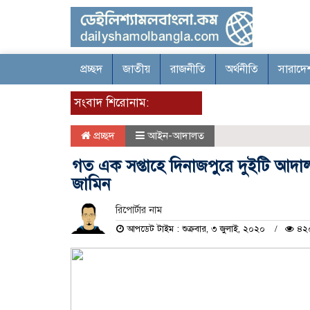
প্রচ্ছদ
জাতীয়
রাজনীতি
অর্থনীতি
সারাদে
সংবাদ শিরোনাম:
প্রচ্ছদ
আইন-আদালত
গত এক সপ্তাহে দিনাজপুরে দুইটি আদ
জামিন
রিপোর্টার নাম
আপডেট টাইম : শুক্রবার, ৩ জুলাই, ২০২০
৪২০