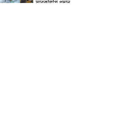
স্মারকলিপি প্রদান
হাটহাজারী মাদরাসা ছাত্র
আরিফুল ইসলামের আকস্মিক
মৃত্যু : মাগফিরাত কামনায়
জামেয়ার মহাপরিচালক
আলেমগণের স্বতঃস্ফূর্ত
অংশগ্রহণেই জুলাই আন্দোলন
সফল হয় : আল্লামা শেখ আহমদ
জুলাই গণঅভ্যুত্থান দিবস
উপলক্ষ্যে কোম্পানীগঞ্জে ১১ দলীয়
ঐক্য জোটের গণমিছিল ও
সমাবেশ অনুষ্ঠিত
কোম্পানীগঞ্জে জুলাই গনঅভ্যুত্থান
দিবস ২০২৬ উপলক্ষে আলোচনা
সভা ও বিশেষ মোনাজাত
“স্পেশাল ট্রাইব্যুনালে জুলাই
গণহত্যার বিচার করেন, জনগণ
আপনাদের ছাড়বে না: সাক্কু