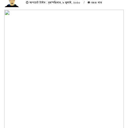
আপডেট টাইম : বৃহস্পতিবার, ৯ জুলাই, ২০২০
৩৪৪ বার