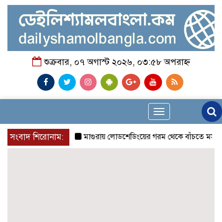
শুক্রবার, ০৭ অগাস্ট ২০২৬, ০৩:৫৮ অপরাহ্ন
Toggle
navigation
সংবাদ শিরোনাম:
মাগুরায় লোডশেডিংয়ের গরম থেকে বাঁচতে মসজিদের ছাদে উ