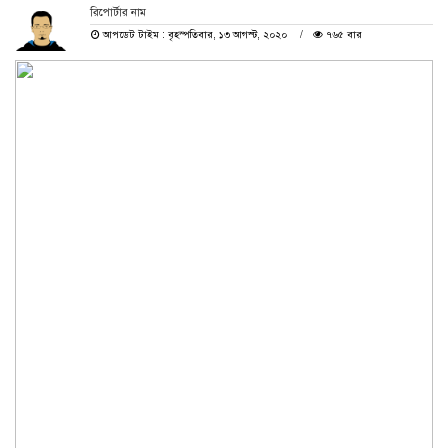
রিপোর্টার নাম
আপডেট টাইম : বৃহস্পতিবার, ১৩ আগস্ট, ২০২০
৭৬৫ বার