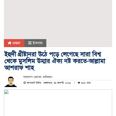
প্রচ্ছদ
ইসলাম
ইহুদী খ্রীষ্টানরা উঠে পড়ে লেগেছে সারা বিশ্ব
থেকে মুসলিম উম্মার ঐক্য নষ্ট করতে-আল্লামা
আশরাফ শাহ
শাহাদাত হোসেন, রাউজানঃ
আপডেট টাইম : মঙ্গলবার, ৩১ আগস্ট, ২০২১
৪১৮ বার