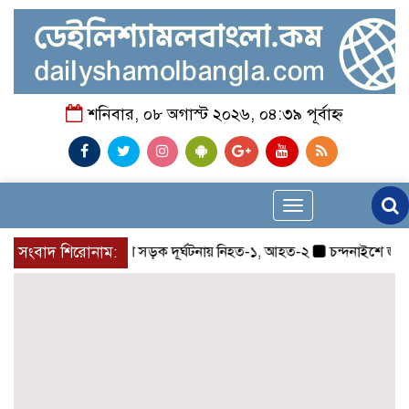
শনিবার, ০৮ অগাস্ট ২০২৬, ০৪:৩৯ পূর্বাহ্ন
Toggle
navigation
সংবাদ শিরোনাম:
চন্দনাইশে সড়ক দূর্ঘটনায় নিহত-১, আহত-২
চন্দনাইশে জুলাই গ